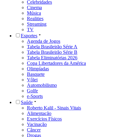
Celebridades
Cinema
Música
Realities
Streaming
TV
Esportes
Agenda de Jogos
Tabela Brasileirão Série A
Tabela Brasileirão Série B
Tabela Eliminatórias 2026
Copa Libertadores da América
Olimpíadas
Basquete
Vôlei
Automobilismo
Golfe
e-Sports
Saúde
Roberto Kalil - Sinais Vitais
Alimentação
Exercícios Físicos
Vacinação
Câncer
Drogas