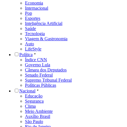
Economia
Internacional
Pop
Esportes
Inteligência Artificial
Saúde
Tecnologia
Viagem & Gastronomia
Auto
LifeStyle
Política
Índice CNN
Governo Lula
Câmara dos Deputados
Senado Federal
Supremo Tribunal Federal
Políticas Públicas
Nacional
Educação
Segurança
Clima
Meio Ambiente
Auxílio Brasil
São Paulo
Rio de Janeiro