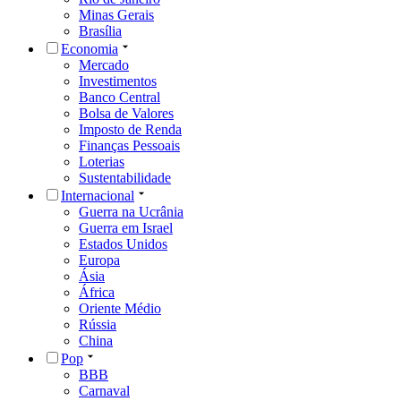
Minas Gerais
Brasília
Economia
Mercado
Investimentos
Banco Central
Bolsa de Valores
Imposto de Renda
Finanças Pessoais
Loterias
Sustentabilidade
Internacional
Guerra na Ucrânia
Guerra em Israel
Estados Unidos
Europa
Ásia
África
Oriente Médio
Rússia
China
Pop
BBB
Carnaval