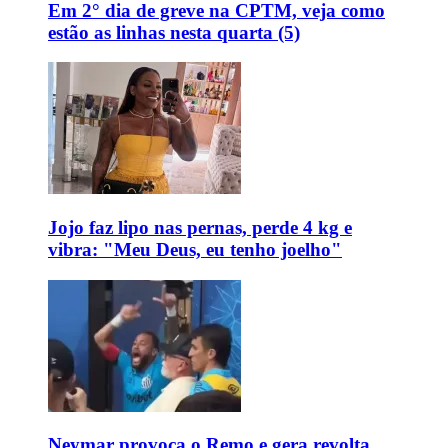
Em 2° dia de greve na CPTM, veja como
estão as linhas nesta quarta (5)
Jojo faz lipo nas pernas, perde 4 kg e
vibra: "Meu Deus, eu tenho joelho"
Neymar provoca o Remo e gera revolta