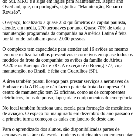
do Sul. MRO é a sigla em inglês para Maintenance, Repair and
Overhaul, que, em português, significa “Manutenção, Reparo e
Revisão”.
O espaço, localizado a quase 250 quilômetros da capital paulista,
atende, em média, 270 aeronaves por ano. Quase 70% de toda a
manutenção programada da companhia na América Latina é feita
por lá, onde trabalham quase 2.000 pessoas.
O complexo tem capacidade para atender até 16 aviões ao mesmo
tempo e realiza trabalhos preventivos e corretivos em quase todos os
modelos da frota da companhia: os aviões da família do Airbus
A320 e os Boeings 767 e 787. A exceção é o Boeing 777, cuja
manutenção, no Brasil, é feita em Guarulhos (SP).
A área também possui licença para prestar serviços a aeronaves da
Embraer e da ATR –que não fazem parte da frota da empresa. O
centro de manutenção tem 22 oficinas, como as de componentes
eletrônicos, trens de pouso, tapeçaria e equipamentos de emergência.
No local também funciona uma escola para formação de mecânicos
de aviação. O espaço foi inaugurado em dezembro do ano passado e
a primeira turma começou as aulas em janeiro de deste ano.
Para o aprendizado dos alunos, são disponibilizadas partes de
aeronaves pela área da escola, onde os participantes podem executar