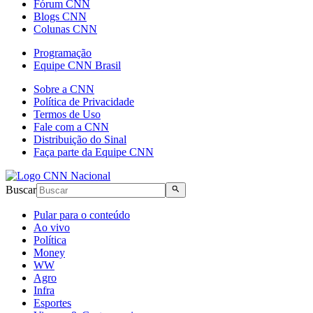
Fórum CNN
Blogs CNN
Colunas CNN
Programação
Equipe CNN Brasil
Sobre a CNN
Política de Privacidade
Termos de Uso
Fale com a CNN
Distribuição do Sinal
Faça parte da Equipe CNN
Buscar
Pular para o conteúdo
Ao vivo
Política
Money
WW
Agro
Infra
Esportes