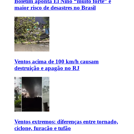
Boletim aponta El Niño “muito forte” e
maior risco de desastres no Brasil
Ventos acima de 100 km/h causam
destruição e apagão no RJ
Ventos extremos: diferenças entre tornado,
ciclone, furacão e tufão