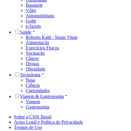
Basquete
Vôlei
Automobilismo
Golfe
e-Sports
Saúde
Roberto Kalil - Sinais Vitais
Alimentação
Exercícios Físicos
Vacinação
Câncer
Drogas
Obesidade
Tecnologia
Nasa
Ciência
Curiosidades
Viagem & Gastronomia
Viagem
Gastronomia
Sobre a CNN Brasil
Aviso Legal e Política de Privacidade
Termos de Uso