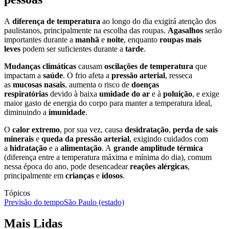
A
diferença de temperatura
ao longo do dia exigirá atenção dos
paulistanos, principalmente na escolha das roupas.
Agasalhos
serão
importantes durante a
manhã
e
noite
, enquanto
roupas mais
leves
podem ser suficientes durante a
tarde
.
Mudanças climáticas
causam
oscilações de temperatura
que
impactam a
saúde
.
O frio afeta a
pressão arterial
, resseca
as
mucosas nasais
, aumenta o risco de
doenças
respiratórias
devido à baixa
umidade do ar
e à
poluição
, e exige
maior gasto de energia do corpo para manter a temperatura ideal,
diminuindo a
imunidade
.
O
calor extremo
, por sua vez, causa
desidratação
,
perda de sais
minerais
e
queda da pressão arterial
, exigindo cuidados com
a
hidratação
e a
alimentação
. A
grande amplitude térmica
(diferença entre a temperatura máxima e mínima do dia), comum
nessa época do ano, pode desencadear
reações alérgicas
,
principalmente em
crianças
e
idosos
.
Tópicos
Previsão do tempo
São Paulo (estado)
Mais Lidas