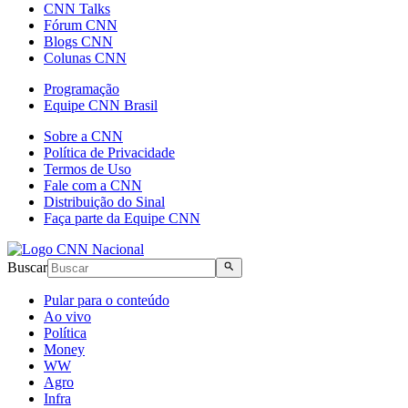
CNN Talks
Fórum CNN
Blogs CNN
Colunas CNN
Programação
Equipe CNN Brasil
Sobre a CNN
Política de Privacidade
Termos de Uso
Fale com a CNN
Distribuição do Sinal
Faça parte da Equipe CNN
Buscar
Pular para o conteúdo
Ao vivo
Política
Money
WW
Agro
Infra