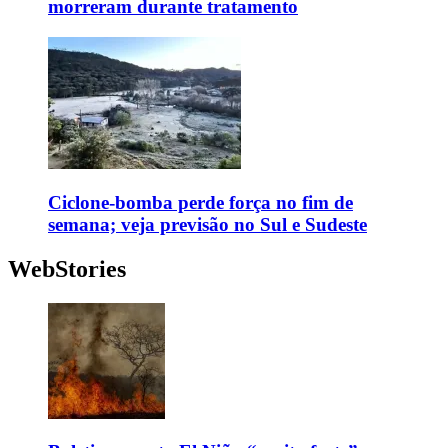
morreram durante tratamento
Ciclone-bomba perde força no fim de
semana; veja previsão no Sul e Sudeste
WebStories