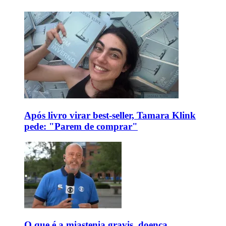
Após livro virar best-seller, Tamara Klink
pede: "Parem de comprar"
O que é a miastenia gravis, doença