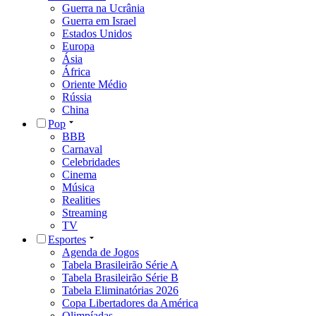
Guerra na Ucrânia
Guerra em Israel
Estados Unidos
Europa
Ásia
África
Oriente Médio
Rússia
China
Pop
BBB
Carnaval
Celebridades
Cinema
Música
Realities
Streaming
TV
Esportes
Agenda de Jogos
Tabela Brasileirão Série A
Tabela Brasileirão Série B
Tabela Eliminatórias 2026
Copa Libertadores da América
Olimpíadas