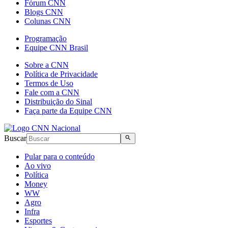
Fórum CNN
Blogs CNN
Colunas CNN
Programação
Equipe CNN Brasil
Sobre a CNN
Política de Privacidade
Termos de Uso
Fale com a CNN
Distribuição do Sinal
Faça parte da Equipe CNN
Buscar
Pular para o conteúdo
Ao vivo
Política
Money
WW
Agro
Infra
Esportes