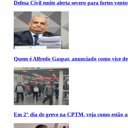
Defesa Civil emite alerta severo para fortes vent
Quem é Alfredo Gaspar, anunciado como vice de
Em 2° dia de greve na CPTM, veja como estão as 