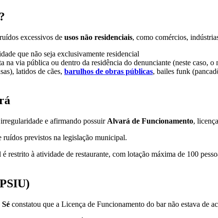
a?
 ruídos excessivos de
usos não residenciais
, como comércios, indústrias
vidade que não seja exclusivamente residencial
a na via pública ou dentro da residência do denunciante (neste caso, o 
as), latidos de cães,
barulhos de obras públicas
, bailes funk (panca
rá
irregularidade e afirmando possuir
Alvará de Funcionamento
, licenç
 ruídos previstos na legislação municipal.
 é restrito à atividade de restaurante, com lotação máxima de 100 pess
(PSIU)
 Sé
constatou que a Licença de Funcionamento do bar não estava de aco