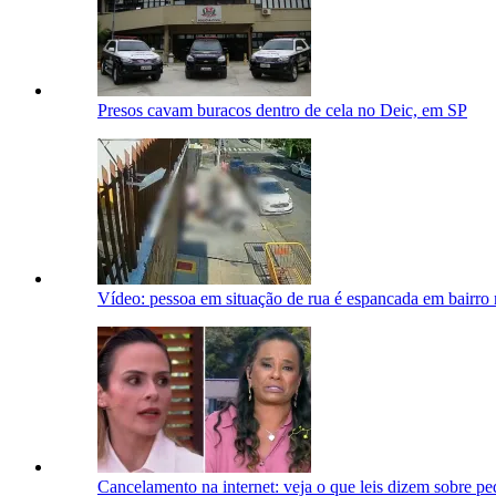
Presos cavam buracos dentro de cela no Deic, em SP
Vídeo: pessoa em situação de rua é espancada em bairro
Cancelamento na internet: veja o que leis dizem sobre 