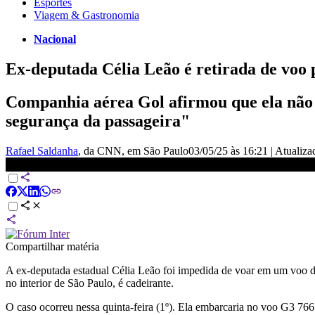
Esportes
Viagem & Gastronomia
Nacional
Ex-deputada Célia Leão é retirada de voo 
Companhia aérea Gol afirmou que ela não 
segurança da passageira"
Rafael Saldanha
, da CNN
, em São Paulo
03/05/25 às 16:21
|
Atualiz
Ex-deputada Célia Leão é retirada de voo por usar almofada ortop
Compartilhar matéria
A ex-deputada estadual Célia Leão foi impedida de voar em um voo d
no interior de São Paulo, é cadeirante.
O caso ocorreu nessa quinta-feira (1º). Ela embarcaria no voo G3 76