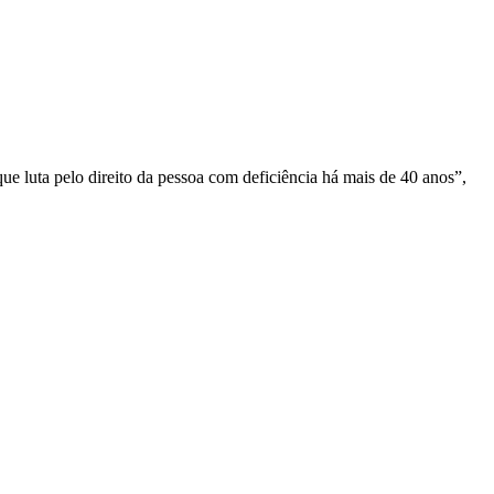
que lu
t
a pelo direito da pessoa
com deficiência
há mais de 40 anos”,