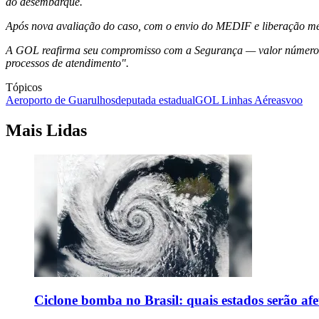
do desembarque.
Após nova avaliação do caso, com o envio do MEDIF e liberação médi
A GOL reafirma seu compromisso com a Segurança — valor número 1 
processos de atendimento".
Tópicos
Aeroporto de Guarulhos
deputada estadual
GOL Linhas Aéreas
voo
Mais Lidas
Ciclone bomba no Brasil: quais estados serão af