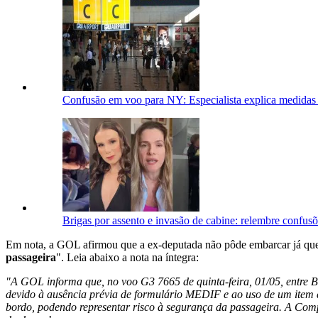
Confusão em voo para NY: Especialista explica medidas
Brigas por assento e invasão de cabine: relembre confus
Em nota, a GOL afirmou que a ex-deputada não pôde embarcar já que 
passageira
". Leia abaixo a nota na íntegra:
"A GOL informa que, no voo G3 7665 de quinta-feira, 01/05, entre
devido à ausência prévia de formulário MEDIF e ao uso de um item d
bordo, podendo representar risco à segurança da passageira. A Comp