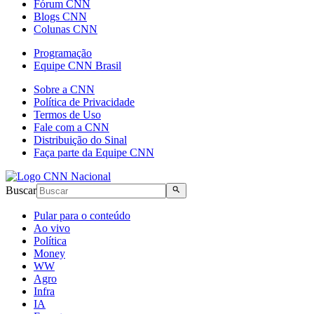
Fórum CNN
Blogs CNN
Colunas CNN
Programação
Equipe CNN Brasil
Sobre a CNN
Política de Privacidade
Termos de Uso
Fale com a CNN
Distribuição do Sinal
Faça parte da Equipe CNN
Buscar
Pular para o conteúdo
Ao vivo
Política
Money
WW
Agro
Infra
IA