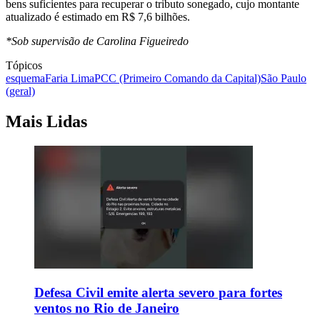
bens suficientes para recuperar o tributo sonegado, cujo montante
atualizado é estimado em R$ 7,6 bilhões.
*Sob supervisão de Carolina Figueiredo
Tópicos
esquema
Faria Lima
PCC (Primeiro Comando da Capital)
São Paulo
(geral)
Mais Lidas
Defesa Civil emite alerta severo para fortes
ventos no Rio de Janeiro