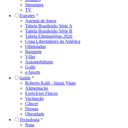
Streaming
TV
Esportes
Agenda de Jogos
Tabela Brasileirão Série A
Tabela Brasileirão Série B
Tabela Eliminatórias 2026
Copa Libertadores da América
Olimpíadas
Basquete
Vôlei
Automobilismo
Golfe
e-Sports
Saúde
Roberto Kalil - Sinais Vitais
Alimentação
Exercícios Físicos
Vacinação
Câncer
Drogas
Obesidade
Tecnologia
Nasa