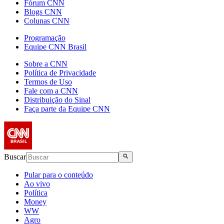
Fórum CNN
Blogs CNN
Colunas CNN
Programação
Equipe CNN Brasil
Sobre a CNN
Política de Privacidade
Termos de Uso
Fale com a CNN
Distribuição do Sinal
Faça parte da Equipe CNN
Buscar
Pular para o conteúdo
Ao vivo
Política
Money
WW
Agro