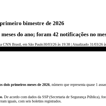
primeiro bimestre de 2026
is meses do ano; foram 42 notificações no m
da CNN Brasil
, em São Paulo
30/03/26 às 19:38
|
Atualizado
31/03/26 à
o de 2026 | BASTIDORES CNN
os dois primeiros meses de 2026
, número que representa quase 1 assa
os
. De acordo com dados da SSP (Secretaria de Segurança Pública), for
am iguais, com seis boletins registrados.