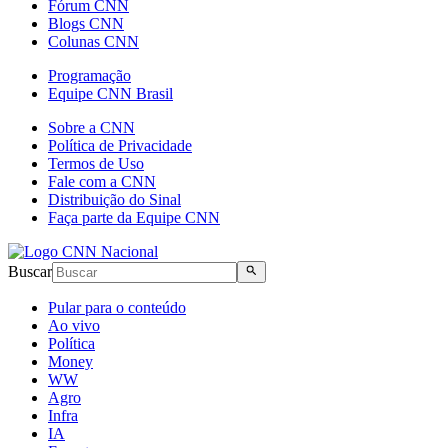
Fórum CNN
Blogs CNN
Colunas CNN
Programação
Equipe CNN Brasil
Sobre a CNN
Política de Privacidade
Termos de Uso
Fale com a CNN
Distribuição do Sinal
Faça parte da Equipe CNN
Buscar
Pular para o conteúdo
Ao vivo
Política
Money
WW
Agro
Infra
IA