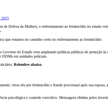
m 2025
a de Defesa da Mulher), o enfrentamento ao feminicídio no estado vem 
.
dica que estamos no caminho certo no enfrentamento ao feminicídio.
, o Governo do Estado vem ampliando políticas públicas de proteção às
de DDMs em unidades policiais.
ticiário.
Relembre abaixo
.
mente, virou réu por feminicídio e fraude processual após sua esposa,
ência psicológica e controle coercitivo. Mensagens obtidas pelos inve