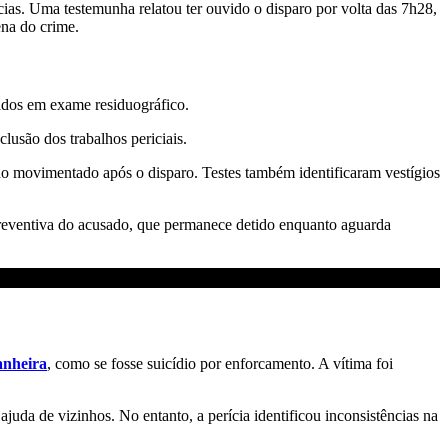
cias. Uma testemunha relatou ter ouvido o disparo por volta das 7h28,
ena do crime.
izados em exame residuográfico.
lusão dos trabalhos periciais.
ido movimentado após o disparo. Testes também identificaram vestígios
preventiva do acusado, que permanece detido enquanto aguarda
anheira
, como se fosse suicídio por enforcamento. A vítima foi
juda de vizinhos. No entanto, a perícia identificou inconsistências na