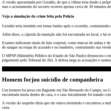
A versão apresentada por Geraldo, de que a vítima teria tirado a próp
mas o acionamento do socorro ocorreu apenas cerca de 30 minutos depois
Veja a simulação do crime feita pela Polícia
Geraldo teria insistido em tomar banho após o ocorrido, contrariando 
Além disso, a cápsula da munição não foi encontrada no local, e há re
Exames indicaram sinais de luta corporal, como marcas de unhas e de 
de sangue na roupa do acusado e no banheiro, contrariando sua versão 
O MPSP (Ministério Público do Estado de São Paulo) denunciou o tene
julgamento pelo Tribunal do Júri. A defesa nega as acusações e sustent
Homem forjou suicídio de companheira
Um homem foi preso em flagrante em São Bernardo do Campo, na G
encontrada morta dentro de casa, e o caso inicialmente foi tratado como
A versão do suspeito dizia que ele estava dormindo e encontrou a mulh
cena.