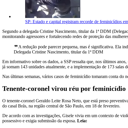
SP: Estado e capital registram recorde de feminicídios e
Segundo a delegada Cristine Nascimento, titular da 1ª DDM (Delegaci
monitorando agressores e fortalecendo redes de proteção das mulheres
A redução pode parecer pequena, mas é significativa. Ela in
Delegada Cristine Nascimento, titular da 1ª DDM
Em informativo sobre os dados, a SSP ressalta que, nos últimos anos
já somam 143 unidades atualmente, e a implementação de 173 salas 
Nas últimas semanas, vários casos de feminicídio tomaram conta do no
Tenente-coronel virou réu por feminicídio
O tenente-coronel Geraldo Leite Rosa Neto, que está preso preventiva
do casal Brás, na região central de São Paulo, em 18 de fevereiro.
De acordo com as investigações, Gisele vivia em um contexto de viol
possessivo e exigia submissão da esposa.
Leia: