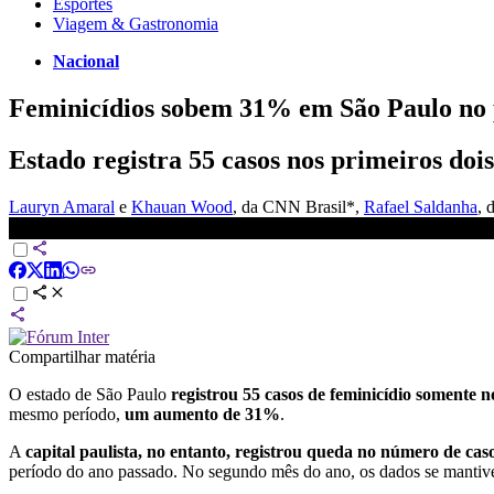
Esportes
Viagem & Gastronomia
Nacional
Feminicídios sobem 31% em São Paulo no 
Estado registra 55 casos nos primeiros do
Lauryn Amaral
e
Khauan Wood
, da CNN Brasil*
,
Rafael Saldanha
, 
Feminicídio: São Paulo registra 55 casos entre janeiro e fevereir
Compartilhar matéria
O estado de São Paulo
registrou 55 casos de feminicídio somente n
mesmo período,
um aumento de 31%
.
A
capital paulista, no entanto, registrou queda no número de cas
período do ano passado. No segundo mês do ano, os dados se mantiver