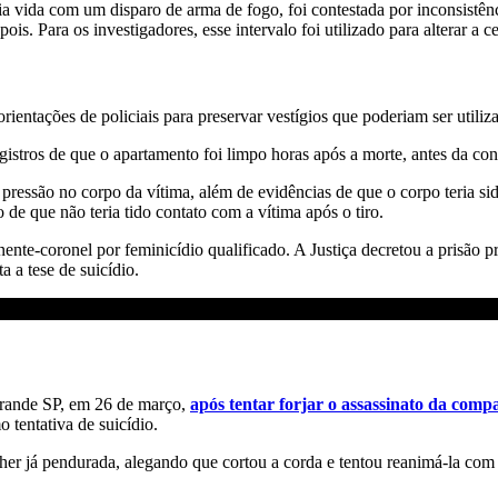
ria vida com um disparo de arma de fogo, foi contestada por inconsistên
. Para os investigadores, esse intervalo foi utilizado para alterar a c
orientações de policiais para preservar vestígios que poderiam ser util
gistros de que o apartamento foi limpo horas após a morte, antes da conc
pressão no corpo da vítima, além de evidências de que o corpo teria s
de que não teria tido contato com a vítima após o tiro.
nte-coronel por feminicídio qualificado. A Justiça decretou a prisão 
a a tese de suicídio.
rande SP, em 26 de março,
após tentar forjar o assassinato da comp
 tentativa de suicídio.
er já pendurada, alegando que cortou a corda e tentou reanimá-la com a