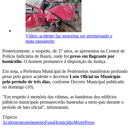
Vídeo: acidente faz motorista ser arremessado e
mata passageiro
Posteriormente, o suspeito, de 37 anos, se apresentou na Central de
Polícia Judiciária de Bauru, onde foi
preso em flagrante por
homicídio.
O homem permanece à disposição da Justiça.
Em nota, a Prefeitura Municipal de Pederneiras manifestou profundo
pesar pelo grave acidente e decretou
Luto Oficial no Município
pelo período de três dias
, conforme Decreto Municipal publicado
no domingo (10).
"Em respeito à memória das vítimas, as bandeiras dos edifícios
públicos municipais permanecerão hasteadas a meio-pau durante o
período de luto oficial", informaram.
Tópicos
Acidente
atropelamento
Fuga
Homicídio
Morte
Preso