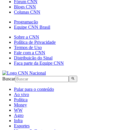
Fórum CNN
Blogs CNN
Colunas CNN
Programação
Equipe CNN Brasil
Sobre a CNN
Política de Privacidade
Termos de Uso
Fale com a CNN
Distribuição do Sinal
Faça parte da Equipe CNN
Buscar
Pular para o conteúdo
Ao vivo
Política
Money
WW
Agro
Infra
Esportes