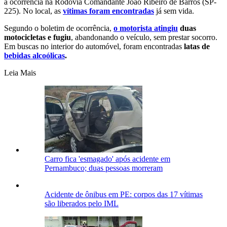
a ocorrência na Rodovia Comandante João Ribeiro de Barros (SP-
225). No local, as
vítimas foram encontradas
já sem vida.
Segundo o boletim de ocorrência,
o motorista atingiu
duas
motocicletas e fugiu
, abandonando o veículo, sem prestar socorro.
Em buscas no interior do automóvel, foram encontradas
latas de
bebidas alcoólicas
.
Leia Mais
Carro fica 'esmagado' após acidente em
Pernambuco; duas pessoas morreram
Acidente de ônibus em PE: corpos das 17 vítimas
são liberados pelo IML