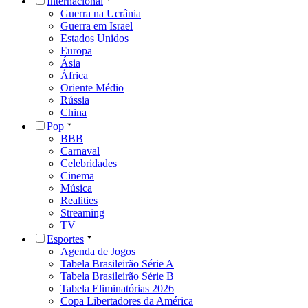
Internacional
Guerra na Ucrânia
Guerra em Israel
Estados Unidos
Europa
Ásia
África
Oriente Médio
Rússia
China
Pop
BBB
Carnaval
Celebridades
Cinema
Música
Realities
Streaming
TV
Esportes
Agenda de Jogos
Tabela Brasileirão Série A
Tabela Brasileirão Série B
Tabela Eliminatórias 2026
Copa Libertadores da América