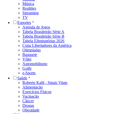
Música
Realities
Streaming
TV
Esportes
Agenda de Jogos
Tabela Brasileirão Série A
Tabela Brasileirão Série B
Tabela Eliminatórias 2026
Copa Libertadores da América
Olimpíadas
Basquete
Vôlei
Automobilismo
Golfe
e-Sports
Saúde
Roberto Kalil - Sinais Vitais
Alimentação
Exercícios Físicos
Vacinação
Câncer
Drogas
Obesidade