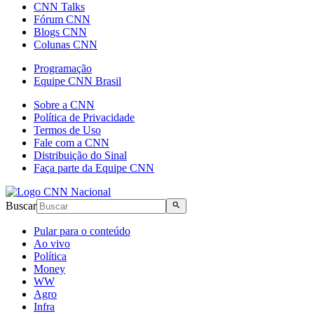
CNN Talks
Fórum CNN
Blogs CNN
Colunas CNN
Programação
Equipe CNN Brasil
Sobre a CNN
Política de Privacidade
Termos de Uso
Fale com a CNN
Distribuição do Sinal
Faça parte da Equipe CNN
Buscar
Pular para o conteúdo
Ao vivo
Política
Money
WW
Agro
Infra