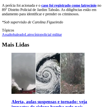
A perícia foi acionada e o
caso foi registrado como latrocínio
no
89° Distrito Policial de Jardim Taboão. As diligências estão em
andamento para identificar e prender os criminosos.
*Sob supervisão de Carolina Figueiredo
Tópicos
Assalto
baleado
Latrocínio
policial militar
Mais Lidas
Alerta, aulas suspensas e tornado: veja
impactos de ciclone-bomba pelo país