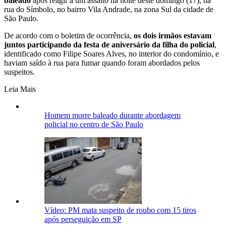
baleado
após reagir a um assalto na noite deste domingo (17), na
rua do Símbolo, no bairro Vila Andrade, na zona Sul da cidade de
São Paulo.
De acordo com o boletim de ocorrência,
os dois irmãos estavam
juntos participando da festa de aniversário da filha do policial
,
identificado como Filipe Soares Alves, no interior do condomínio, e
haviam saído à rua para fumar quando foram abordados pelos
suspeitos.
Leia Mais
Homem morre baleado durante abordagem
policial no centro de São Paulo
Vídeo: PM mata suspeito de roubo com 15 tiros
após perseguição em SP