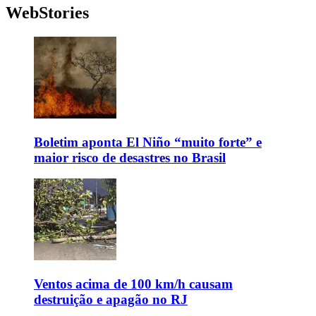
WebStories
Boletim aponta El Niño “muito forte” e
maior risco de desastres no Brasil
Ventos acima de 100 km/h causam
destruição e apagão no RJ