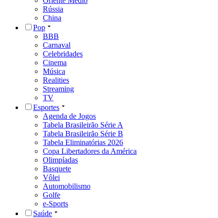
Oriente Médio
Rússia
China
Pop
BBB
Carnaval
Celebridades
Cinema
Música
Realities
Streaming
TV
Esportes
Agenda de Jogos
Tabela Brasileirão Série A
Tabela Brasileirão Série B
Tabela Eliminatórias 2026
Copa Libertadores da América
Olimpíadas
Basquete
Vôlei
Automobilismo
Golfe
e-Sports
Saúde