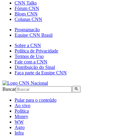
CNN Talks
Fórum CNN
Blogs CNN
Colunas CNN
Programação
Equipe CNN Brasil
Sobre a CNN
Política de Privacidade
Termos de Uso
Fale com a CNN
Distribuição do Sinal
Faça parte da Equipe CNN
Buscar
Pular para o conteúdo
Ao vivo
Política
Money
WW
Agro
Infra