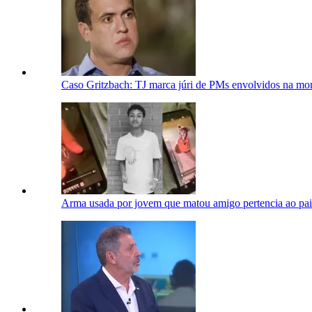
Caso Gritzbach: TJ marca júri de PMs envolvidos na mo
Arma usada por jovem que matou amigo pertencia ao pai