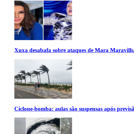
Xuxa desabafa sobre ataques de Mara Maravilh
Ciclone-bomba: aulas são suspensas após previs