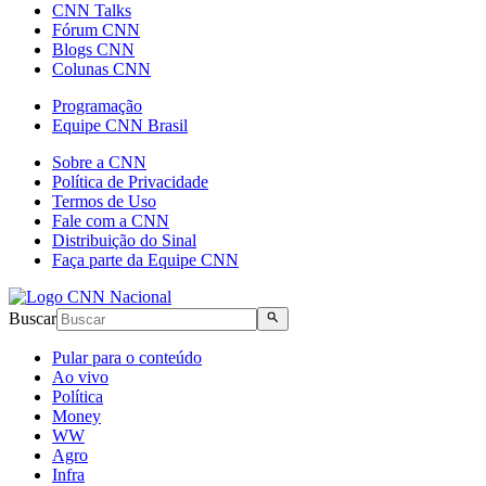
CNN Talks
Fórum CNN
Blogs CNN
Colunas CNN
Programação
Equipe CNN Brasil
Sobre a CNN
Política de Privacidade
Termos de Uso
Fale com a CNN
Distribuição do Sinal
Faça parte da Equipe CNN
Buscar
Pular para o conteúdo
Ao vivo
Política
Money
WW
Agro
Infra