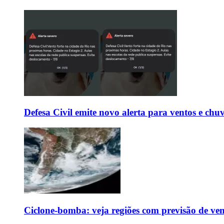
Defesa Civil emite novo alerta para ventos e chu
Ciclone-bomba: veja regiões com previsão de ven