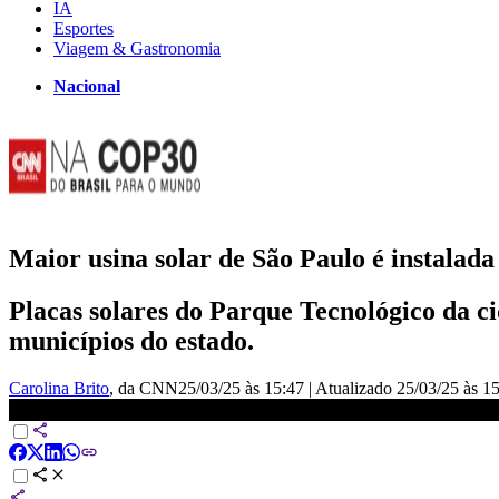
IA
Esportes
Viagem & Gastronomia
Nacional
Maior usina solar de São Paulo é instalad
Placas solares do Parque Tecnológico da c
municípios do estado.
Carolina Brito
, da CNN
25/03/25 às 15:47
|
Atualizado
25/03/25 às 1
Maior usina solar de São Paulo é instalada em Sorocaba | CNN PR