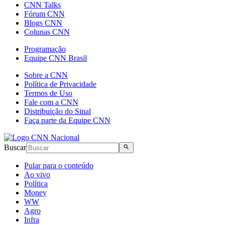
CNN Talks
Fórum CNN
Blogs CNN
Colunas CNN
Programação
Equipe CNN Brasil
Sobre a CNN
Política de Privacidade
Termos de Uso
Fale com a CNN
Distribuição do Sinal
Faça parte da Equipe CNN
Buscar
Pular para o conteúdo
Ao vivo
Política
Money
WW
Agro
Infra