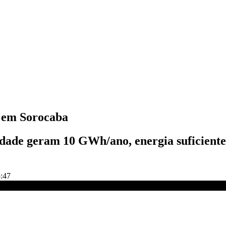
a em Sorocaba
idade geram 10 GWh/ano, energia suficiente
5:47
IME TIME