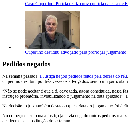
Caso Cupertino: Polícia realiza nova perícia na casa de 
Cupertino destituiu advogado para prorrogar julgamento,
Pedidos negados
Na semana passada,
a Justiça negou pedidos feitos pela defesa do réu
Cupertino destituiu por três vezes os advogados, sendo um particular 
“Não se pode aceitar é que a d. advogada, agora constituída, nessa fas
instrução probatória, inviabilizando o julgamento na data aprazada”, 
Na decisão, o juiz também destacou que a data do julgamento foi defin
No começo da semana a justiça já havia negado outros pedidos realiza
de algemas e substituição de testemunhas.