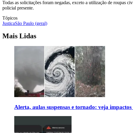
Todas as solicitações foram negadas, exceto a utilização de roupas civ
policial presente.
Tópicos
Justiça
São Paulo (geral)
Mais Lidas
Alerta, aulas suspensas e tornado: veja impactos