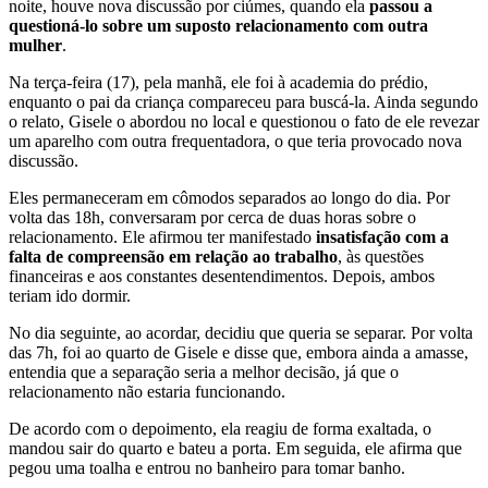
noite, houve nova discussão por ciúmes, quando ela
passou a
questioná-lo sobre um suposto relacionamento com outra
mulher
.
Na terça-feira (17), pela manhã, ele foi à academia do prédio,
enquanto o pai da criança compareceu para buscá-la. Ainda segundo
o relato, Gisele o abordou no local e questionou o fato de ele revezar
um aparelho com outra frequentadora, o que teria provocado nova
discussão.
Eles permaneceram em cômodos separados ao longo do dia. Por
volta das 18h, conversaram por cerca de duas horas sobre o
relacionamento. Ele afirmou ter manifestado
insatisfação com a
falta de compreensão em relação ao trabalho
, às questões
financeiras e aos constantes desentendimentos. Depois, ambos
teriam ido dormir.
No dia seguinte, ao acordar, decidiu que queria se separar. Por volta
das 7h, foi ao quarto de Gisele e disse que, embora ainda a amasse,
entendia que a separação seria a melhor decisão, já que o
relacionamento não estaria funcionando.
De acordo com o depoimento, ela reagiu de forma exaltada, o
mandou sair do quarto e bateu a porta. Em seguida, ele afirma que
pegou uma toalha e entrou no banheiro para tomar banho.