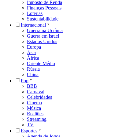
Imposto de Renda
Finanças Pessoais
Loterias
Sustentabilidade
Internacional
Guerra na Ucrânia
Guerra em Israel
Estados Unidos
Europa
Ásia
África
Oriente Médio
Rússia
China
Pop
BBB
Carnaval
Celebridades
Cinema
Música
Realities
Streaming
TV
Esportes
Agenda de Jogos