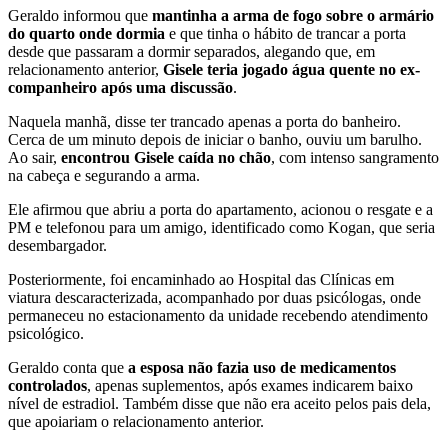
Geraldo informou que
mantinha a arma de fogo sobre o armário
do quarto onde dormia
e que tinha o hábito de trancar a porta
desde que passaram a dormir separados, alegando que, em
relacionamento anterior,
Gisele teria jogado água quente no ex-
companheiro após uma discussão
.
Naquela manhã, disse ter trancado apenas a porta do banheiro.
Cerca de um minuto depois de iniciar o banho, ouviu um barulho.
Ao sair,
encontrou Gisele caída no chão
, com intenso sangramento
na cabeça e segurando a arma.
Ele afirmou que abriu a porta do apartamento, acionou o resgate e a
PM e telefonou para um amigo, identificado como Kogan, que seria
desembargador.
Posteriormente, foi encaminhado ao Hospital das Clínicas em
viatura descaracterizada, acompanhado por duas psicólogas, onde
permaneceu no estacionamento da unidade recebendo atendimento
psicológico.
Geraldo conta que
a esposa não fazia uso de medicamentos
controlados
, apenas suplementos, após exames indicarem baixo
nível de estradiol. Também disse que não era aceito pelos pais dela,
que apoiariam o relacionamento anterior.