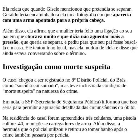
Ela relata que quando Gisele mencionou que pretendia se separar,
Geraldo teria encaminhado a ela uma fotografia em que
aparecia
com uma arma apontada para a própria cabeça
.
Além disso, ela afirma que a mulher teria feito uma ligação ao seu
pai em que
chorava muito e que dizia não aguentar mais a
pressão
, que queria se separar, e pediu para que seu pai fosse buscá-
la em casa. Ele tentou ir ao local, mas ela mudou de ideia e disse que
ainda estava conversando sobre o término.
Investigação como morte suspeita
O caso, chegou a ser registrado no 8º Distrito Policial, do Brás,
como "suicídio consumado", mas teve inclusão da condição de
"morte suspeita" na natureza do crime.
Em nota, a SSP (Secretaria de Segurança Pública) informou que isso
seria para permitir a apuração detalhada das circunstâncias do óbito.
Na residência do casal foram apreendidos três celulares, uma pistola
calibre .40, munições e carregadores de arma. Além disso, a
bermuda que o policial utilizou e retirou ao tomar banho após o
crime também passará por perícia.