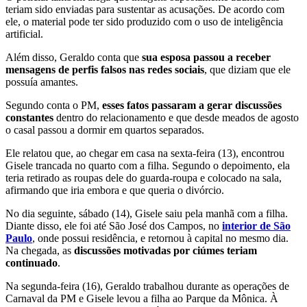
teriam sido enviadas para sustentar as acusações. De acordo com
ele, o material pode ter sido produzido com o uso de inteligência
artificial.
Além disso, Geraldo conta que
sua esposa passou a receber
mensagens de perfis falsos nas redes sociais
, que diziam que ele
possuía amantes.
Segundo conta o PM,
esses fatos passaram a gerar discussões
constantes
dentro do relacionamento e que desde meados de agosto
o casal passou a dormir em quartos separados.
Ele relatou que, ao chegar em casa na sexta-feira (13), encontrou
Gisele trancada no quarto com a filha. Segundo o depoimento, ela
teria retirado as roupas dele do guarda-roupa e colocado na sala,
afirmando que iria embora e que queria o divórcio.
No dia seguinte, sábado (14), Gisele saiu pela manhã com a filha.
Diante disso, ele foi até São José dos Campos, no
interior de São
Paulo
, onde possui residência, e retornou à capital no mesmo dia.
Na chegada, as
discussões motivadas por ciúmes teriam
continuado
.
Na segunda-feira (16), Geraldo trabalhou durante as operações de
Carnaval da PM e Gisele levou a filha ao Parque da Mônica. À