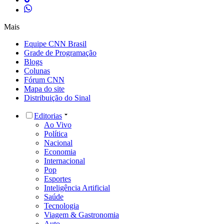
Mais
Equipe CNN Brasil
Grade de Programação
Blogs
Colunas
Fórum CNN
Mapa do site
Distribuição do Sinal
Editorias
Ao Vivo
Política
Nacional
Economia
Internacional
Pop
Esportes
Inteligência Artificial
Saúde
Tecnologia
Viagem & Gastronomia
Auto