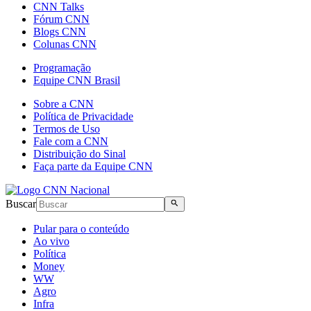
CNN Talks
Fórum CNN
Blogs CNN
Colunas CNN
Programação
Equipe CNN Brasil
Sobre a CNN
Política de Privacidade
Termos de Uso
Fale com a CNN
Distribuição do Sinal
Faça parte da Equipe CNN
Buscar
Pular para o conteúdo
Ao vivo
Política
Money
WW
Agro
Infra