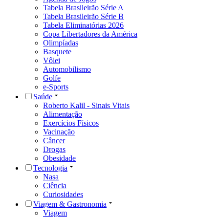
Tabela Brasileirão Série A
Tabela Brasileirão Série B
Tabela Eliminatórias 2026
Copa Libertadores da América
Olimpíadas
Basquete
Vôlei
Automobilismo
Golfe
e-Sports
Saúde
Roberto Kalil - Sinais Vitais
Alimentação
Exercícios Físicos
Vacinação
Câncer
Drogas
Obesidade
Tecnologia
Nasa
Ciência
Curiosidades
Viagem & Gastronomia
Viagem