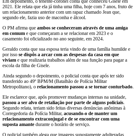
Em depoimento, o tenente-coronel conta que conheceu Gisele em
2021. Ele relata que ela já tinha uma filha, hoje com 7 anos, fruto de
um relacionamento anterior com um rapaz chamado Jean que,
segundo ele, fazia uso de maconha e álcool.
O PM afirma que
ambos se conheceram através de uma amiga
em comum
e que começaram a se relacionar em 2023 e o
casamento foi oficializado no ano seguinte, em 2024.
Geraldo conta que sua esposa teria vindo de uma família humilde e
por isso
se dispôs a arcar com as despesas da casa em que
viviam
e que realizaria trabalhos além de sua função para pagar a
escola da filha de Gisele.
Ainda segundo o depoimento, o policial conta que após ter sido
transferido ao 49º BPM/M (Batalhão de Polícia Militar
Metropolitano), o
relacionamento passou a se tornar conturbado
.
Ele esclarece que, após promover mudanças internas na unidade,
passou a ser alvo de retaliação por parte de alguns policiais
.
Segundo relata, teriam sido feitas diversas denúncias anônimas à
Corregedoria da Polícia Militar,
acusando-o de manter um
relacionamento extraconjugal e de se encontrar com uma
suposta amante
durante o horário de serviço.
O policial também alega que imagens supostamente adulteradas