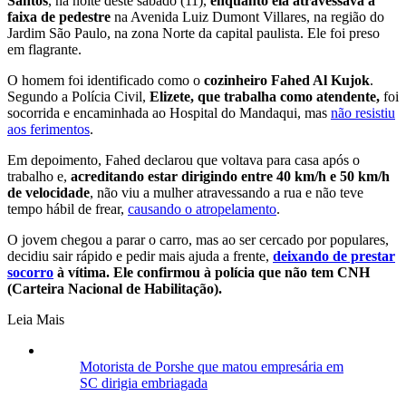
Santos
, na noite deste sábado (11),
enquanto ela atravessava a
faixa de pedestre
na
Avenida Luiz Dumont Villares, na região do
Jardim São Paulo, na zona Norte da capital paulista. Ele foi preso
em flagrante.
O homem foi identificado como o
cozinheiro
Fahed Al Kujok
.
Segundo a Polícia Civil,
Elizete, que trabalha como atendente,
foi
socorrida e encaminhada ao Hospital do Mandaqui, mas
não resistiu
aos ferimentos
.
Em depoimento, Fahed declarou que voltava para casa após o
trabalho e,
acreditando estar dirigindo entre 40 km/h e 50 km/h
de velocidade
, não viu a mulher atravessando a rua e não teve
tempo hábil de frear,
causando o atropelamento
.
O jovem chegou a parar o carro, mas ao ser cercado por populares,
decidiu sair rápido e pedir mais ajuda a frente,
deixando de prestar
socorro
à vítima. Ele confirmou à polícia que não tem CNH
(Carteira Nacional de Habilitação).
Leia Mais
Motorista de Porshe que matou empresária em
SC dirigia embriagada