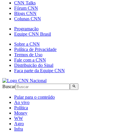
CNN Talks
Fórum CNN
Blogs CNN
Colunas CNN
Programação
Equipe CNN Brasil
Sobre a CNN
Política de Privacidade
Termos de Uso
Fale com a CNN
Distribuição do Sinal
Faça parte da Equipe CNN
Buscar
Pular para o conteúdo
Ao vivo
Política
Money
WW
Agro
Infra