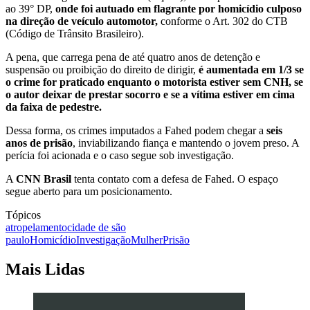
ao 39° DP,
onde foi autuado em flagrante por
homicídio culposo
na direção de veículo automotor,
conforme o
Art. 302 do CTB
(Código de Trânsito Brasileiro).
A pena, que carrega pena de até quatro anos de detenção e
suspensão ou proibição do direito de dirigir,
é aumentada em 1/3 se
o crime for praticado enquanto o motorista estiver sem CNH, se
o autor deixar de prestar socorro e se a vítima estiver em cima
da faixa de pedestre.
Dessa forma, os crimes imputados a Fahed podem chegar a
seis
anos de prisão
, inviabilizando fiança e mantendo o jovem preso.
A
perícia foi acionada e o caso segue sob investigação.
A
CNN Brasil
tenta contato com a defesa de Fahed. O espaço
segue aberto para um posicionamento.
Tópicos
atropelamento
cidade de são
paulo
Homicídio
Investigação
Mulher
Prisão
Mais Lidas