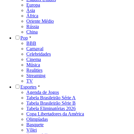
Europa
Ásia
África
Oriente Médio
Rússia
China
Pop
BBB
Carnaval
Celebridades
Cinema
Música
Realities
Streaming
TV
Esportes
Agenda de Jogos
Tabela Brasileirão Série A
Tabela Brasileirão Série B
Tabela Eliminatórias 2026
Copa Libertadores da América
Olimpíadas
Basquete
Vôlei