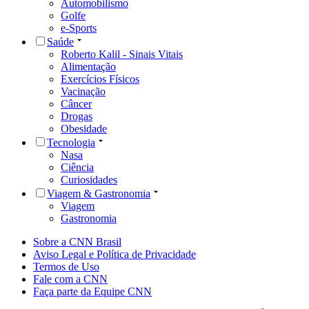
Automobilismo
Golfe
e-Sports
Saúde
Roberto Kalil - Sinais Vitais
Alimentação
Exercícios Físicos
Vacinação
Câncer
Drogas
Obesidade
Tecnologia
Nasa
Ciência
Curiosidades
Viagem & Gastronomia
Viagem
Gastronomia
Sobre a CNN Brasil
Aviso Legal e Política de Privacidade
Termos de Uso
Fale com a CNN
Faça parte da Equipe CNN