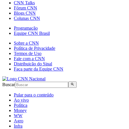
CNN Talks
Fórum CNN
Blogs CNN
Colunas CNN
Programação
Equipe CNN Brasil
Sobre a CNN
Política de Privacidade
Termos de Uso
Fale com a CNN
Distribuição do Sinal
Faça parte da Equipe CNN
Buscar
Pular para o conteúdo
Ao vivo
Política
Money
WW
Agro
Infra