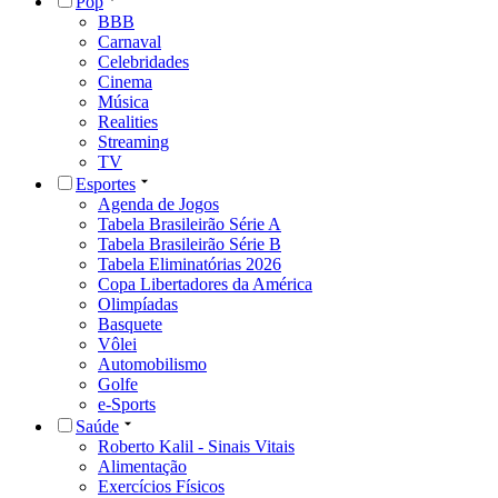
Pop
BBB
Carnaval
Celebridades
Cinema
Música
Realities
Streaming
TV
Esportes
Agenda de Jogos
Tabela Brasileirão Série A
Tabela Brasileirão Série B
Tabela Eliminatórias 2026
Copa Libertadores da América
Olimpíadas
Basquete
Vôlei
Automobilismo
Golfe
e-Sports
Saúde
Roberto Kalil - Sinais Vitais
Alimentação
Exercícios Físicos