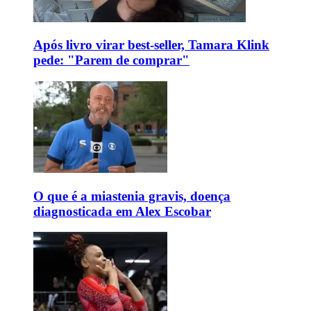
Após livro virar best-seller, Tamara Klink
pede: "Parem de comprar"
O que é a miastenia gravis, doença
diagnosticada em Alex Escobar