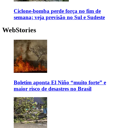
Ciclone-bomba perde força no fim de
semana; veja previsão no Sul e Sudeste
WebStories
Boletim aponta El Niño “muito forte” e
maior risco de desastres no Brasil