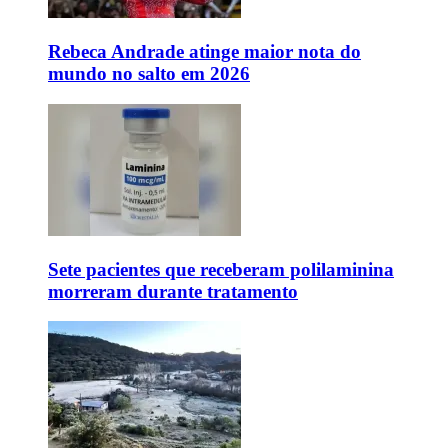
Rebeca Andrade atinge maior nota do
mundo no salto em 2026
Sete pacientes que receberam polilaminina
morreram durante tratamento