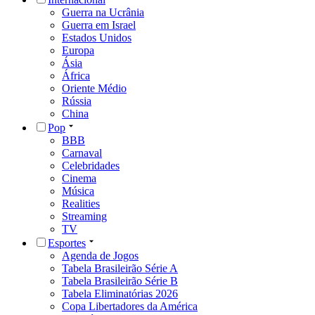
Guerra na Ucrânia
Guerra em Israel
Estados Unidos
Europa
Ásia
África
Oriente Médio
Rússia
China
Pop
BBB
Carnaval
Celebridades
Cinema
Música
Realities
Streaming
TV
Esportes
Agenda de Jogos
Tabela Brasileirão Série A
Tabela Brasileirão Série B
Tabela Eliminatórias 2026
Copa Libertadores da América