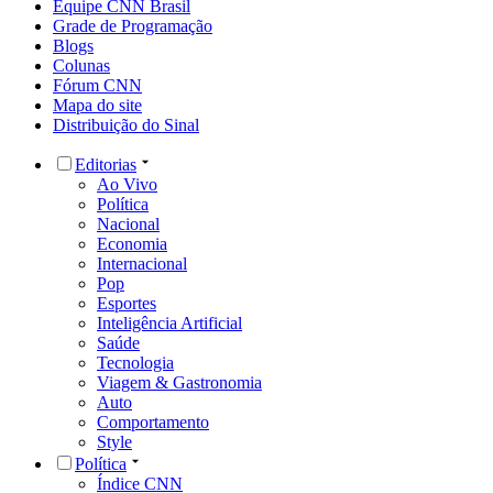
Equipe CNN Brasil
Grade de Programação
Blogs
Colunas
Fórum CNN
Mapa do site
Distribuição do Sinal
Editorias
Ao Vivo
Política
Nacional
Economia
Internacional
Pop
Esportes
Inteligência Artificial
Saúde
Tecnologia
Viagem & Gastronomia
Auto
Comportamento
Style
Política
Índice CNN