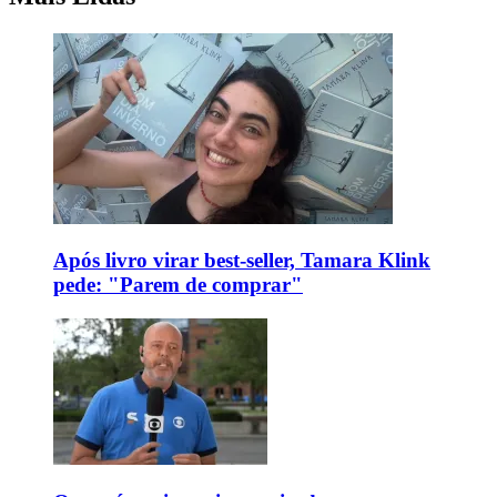
Após livro virar best-seller, Tamara Klink
pede: "Parem de comprar"