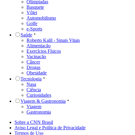
Olimpíadas
Basquete
Vôlei
Automobilismo
Golfe
e-Sports
Saúde
Roberto Kalil - Sinais Vitais
Alimentação
Exercícios Físicos
Vacinação
Câncer
Drogas
Obesidade
Tecnologia
Nasa
Ciência
Curiosidades
Viagem & Gastronomia
Viagem
Gastronomia
Sobre a CNN Brasil
Aviso Legal e Política de Privacidade
Termos de Uso