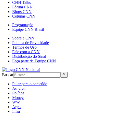
CNN Talks
Fórum CNN
Blogs CNN
Colunas CNN
Programação
Equipe CNN Brasil
Sobre a CNN
Política de Privacidade
Termos de Uso
Fale com a CNN
Distribuição do Sinal
Faça parte da Equipe CNN
Buscar
Pular para o conteúdo
Ao vivo
Política
Money
WW
Agro
Infra