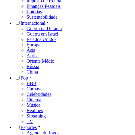
Imposto de Renda
Finanças Pessoais
Loterias
Sustentabilidade
Internacional
Guerra na Ucrânia
Guerra em Israel
Estados Unidos
Europa
Ásia
África
Oriente Médio
Rússia
China
Pop
BBB
Carnaval
Celebridades
Cinema
Música
Realities
Streaming
TV
Esportes
Agenda de Jogos