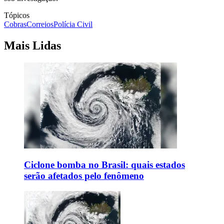
Tópicos
Cobras
Correios
Polícia Civil
Mais Lidas
Ciclone bomba no Brasil: quais estados
serão afetados pelo fenômeno