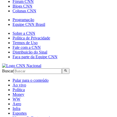
Fórum CNN
Blogs CNN
Colunas CNN
Programação
Equipe CNN Brasil
Sobre a CNN
Política de Privacidade
Termos de Uso
Fale com a CNN
Distribuição do Sinal
Faça parte da Equipe CNN
Buscar
Pular para o conteúdo
Ao vivo
Política
Money
WW
Agro
Infra
Esportes