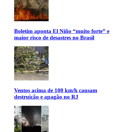
Boletim aponta El Niño “muito forte” e
maior risco de desastres no Brasil
Ventos acima de 100 km/h causam
destruição e apagão no RJ