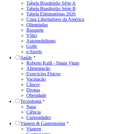
Tabela Brasileirão Série A
Tabela Brasileirão Série B
Tabela Eliminatórias 2026
Copa Libertadores da América
Olimpíadas
Basquete
Vôlei
Automobilismo
Golfe
e-Sports
Saúde
Roberto Kalil - Sinais Vitais
Alimentação
Exercícios Físicos
Vacinação
Câncer
Drogas
Obesidade
Tecnologia
Nasa
Ciência
Curiosidades
Viagem & Gastronomia
Viagem