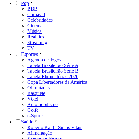
Pop
BBB
Carnaval
Celebridades
Cinema
Música
Realities
Streaming
TV
Esportes
Agenda de Jogos
Tabela Brasileirão Série A
Tabela Brasileirão Série B
Tabela Eliminatórias 2026
Copa Libertadores da América
Olimpíadas
Basquete
Vôlei
Automobilismo
Golfe
e-Sports
Saúde
Roberto Kalil - Sinais Vitais
Alimentação
Exercícios Físicos