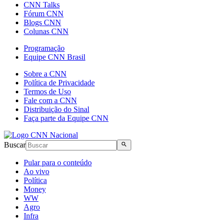
CNN Talks
Fórum CNN
Blogs CNN
Colunas CNN
Programação
Equipe CNN Brasil
Sobre a CNN
Política de Privacidade
Termos de Uso
Fale com a CNN
Distribuição do Sinal
Faça parte da Equipe CNN
Buscar
Pular para o conteúdo
Ao vivo
Política
Money
WW
Agro
Infra