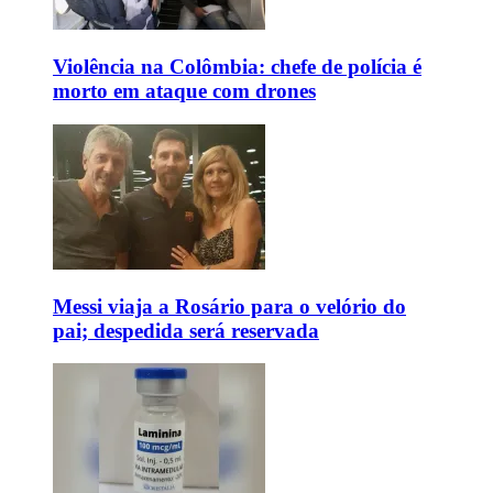
Violência na Colômbia: chefe de polícia é
morto em ataque com drones
Messi viaja a Rosário para o velório do
pai; despedida será reservada