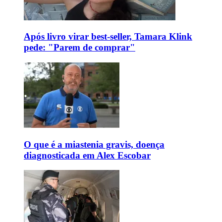
Após livro virar best-seller, Tamara Klink
pede: "Parem de comprar"
O que é a miastenia gravis, doença
diagnosticada em Alex Escobar