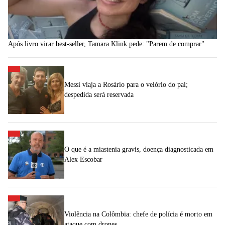
Após livro virar best-seller, Tamara Klink pede: "Parem de comprar"
Messi viaja a Rosário para o velório do pai;
despedida será reservada
O que é a miastenia gravis, doença diagnosticada em
Alex Escobar
Violência na Colômbia: chefe de polícia é morto em
ataque com drones