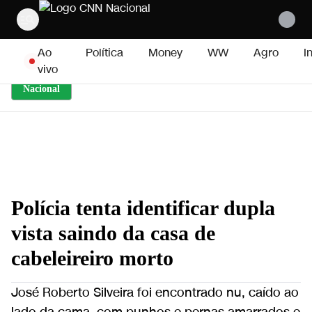
Pular para o conteúdo
Ao
Política
Money
WW
Agro
I
vivo
Nacional
Polícia tenta identificar dupla
vista saindo da casa de
cabeleireiro morto
José Roberto Silveira foi encontrado nu, caído ao