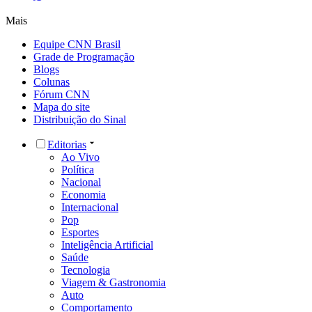
Mais
Equipe CNN Brasil
Grade de Programação
Blogs
Colunas
Fórum CNN
Mapa do site
Distribuição do Sinal
Editorias
Ao Vivo
Política
Nacional
Economia
Internacional
Pop
Esportes
Inteligência Artificial
Saúde
Tecnologia
Viagem & Gastronomia
Auto
Comportamento