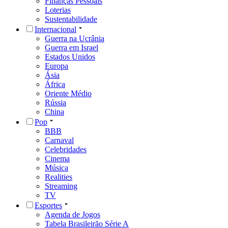
Finanças Pessoais
Loterias
Sustentabilidade
Internacional
Guerra na Ucrânia
Guerra em Israel
Estados Unidos
Europa
Ásia
África
Oriente Médio
Rússia
China
Pop
BBB
Carnaval
Celebridades
Cinema
Música
Realities
Streaming
TV
Esportes
Agenda de Jogos
Tabela Brasileirão Série A