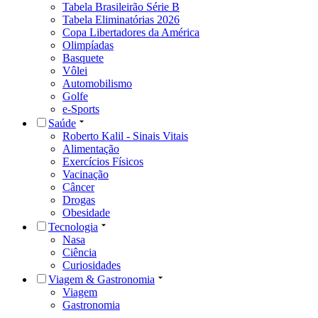
Tabela Brasileirão Série B
Tabela Eliminatórias 2026
Copa Libertadores da América
Olimpíadas
Basquete
Vôlei
Automobilismo
Golfe
e-Sports
Saúde
Roberto Kalil - Sinais Vitais
Alimentação
Exercícios Físicos
Vacinação
Câncer
Drogas
Obesidade
Tecnologia
Nasa
Ciência
Curiosidades
Viagem & Gastronomia
Viagem
Gastronomia