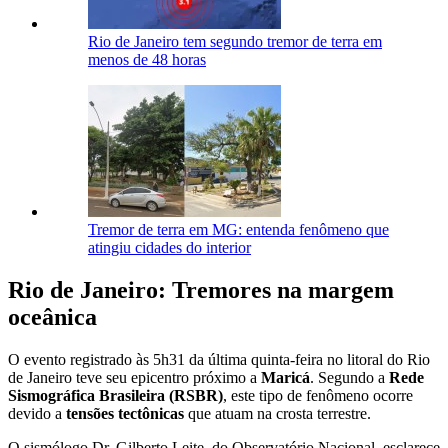
Rio de Janeiro tem segundo tremor de terra em
menos de 48 horas
Tremor de terra em MG: entenda fenômeno que
atingiu cidades do interior
Rio de Janeiro: Tremores na margem
oceânica
O evento registrado às 5h31 da última quinta-feira no litoral do Rio
de Janeiro teve seu epicentro próximo a
Maricá
. Segundo a
Rede
Sismográfica Brasileira (RSBR)
, este tipo de fenômeno ocorre
devido a
tensões tectônicas
que atuam na crosta terrestre.
O sismólogo Dr. Gilberto Leite, do Observatório Nacional, esclarece