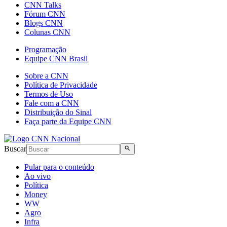
CNN Talks
Fórum CNN
Blogs CNN
Colunas CNN
Programação
Equipe CNN Brasil
Sobre a CNN
Política de Privacidade
Termos de Uso
Fale com a CNN
Distribuição do Sinal
Faça parte da Equipe CNN
Buscar
Pular para o conteúdo
Ao vivo
Política
Money
WW
Agro
Infra