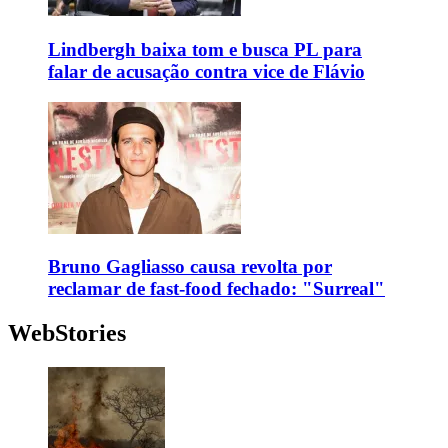
Lindbergh baixa tom e busca PL para
falar de acusação contra vice de Flávio
Bruno Gagliasso causa revolta por
reclamar de fast-food fechado: "Surreal"
WebStories