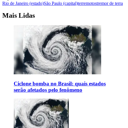
Rio de Janeiro (estado)
São Paulo (capital)
terremotos
tremor de terra
Mais Lidas
Ciclone bomba no Brasil: quais estados
serão afetados pelo fenômeno