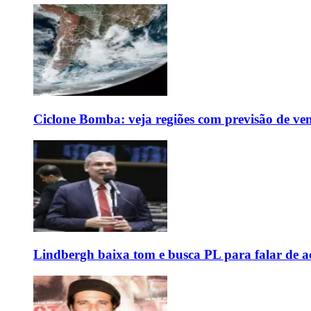
Ciclone Bomba: veja regiões com previsão de ven
Lindbergh baixa tom e busca PL para falar de ac