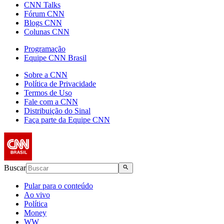
CNN Talks
Fórum CNN
Blogs CNN
Colunas CNN
Programação
Equipe CNN Brasil
Sobre a CNN
Política de Privacidade
Termos de Uso
Fale com a CNN
Distribuição do Sinal
Faça parte da Equipe CNN
Buscar
Pular para o conteúdo
Ao vivo
Política
Money
WW