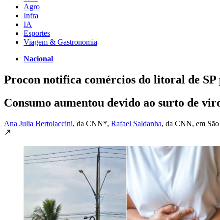
Agro
Infra
IA
Esportes
Viagem & Gastronomia
Nacional
Procon notifica comércios do litoral de SP
Consumo aumentou devido ao surto de viros
Ana Julia Bertolaccini
, da CNN*
,
Rafael Saldanha
, da CNN
, em São