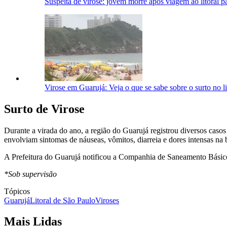
Suspeita de virose: jovem morre após viagem ao litoral pa
Virose em Guarujá: Veja o que se sabe sobre o surto no li
Surto de Virose
Durante a virada do ano, a região do Guarujá registrou diversos caso
envolviam sintomas de náuseas, vômitos, diarreia e dores intensas na b
A Prefeitura do Guarujá notificou a Companhia de Saneamento Básic
*Sob supervisão
Tópicos
Guarujá
Litoral de São Paulo
Viroses
Mais Lidas