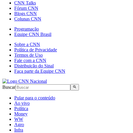
CNN Talks
Fórum CNN
Blogs CNN
Colunas CNN
Programação
Equipe CNN Brasil
Sobre a CNN
Política de Privacidade
Termos de Uso
Fale com a CNN
Distribuição do Sinal
Faça parte da Equipe CNN
Buscar
Pular para o conteúdo
Ao vivo
Política
Money
WW
Agro
Infra