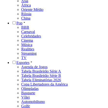
Ásia
África
Oriente Médio
Rússia
China
Pop
BBB
Carnaval
Celebridades
Cinema
Música
Realities
Streaming
TV
Esportes
Agenda de Jogos
Tabela Brasileirão Série A
Tabela Brasileirão Série B
Tabela Eliminatórias 2026
Copa Libertadores da América
Olimpíadas
Basquete
Vôlei
Automobilismo
Golfe