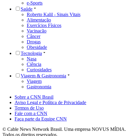
e-Sports
Saúde
Roberto Kalil - Sinais Vitais
Alimentação
Exercícios Físicos
Vacinação
Câncer
Drogas
Obesidade
Tecnologia
Nasa
Ciência
Curiosidades
Viagem & Gastronomia
Viagem
Gastronomia
Sobre a CNN Brasil
Aviso Legal e Política de Privacidade
Termos de Uso
Fale com a CNN
Faça parte da Equipe CNN
© Cable News Network Brasil. Uma empresa NOVUS MÍDIA.
Todos os direitos reservados.