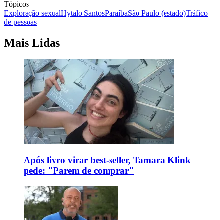
Tópicos
Exploração sexual
Hytalo Santos
Paraíba
São Paulo (estado)
Tráfico
de pessoas
Mais Lidas
Após livro virar best-seller, Tamara Klink
pede: "Parem de comprar"