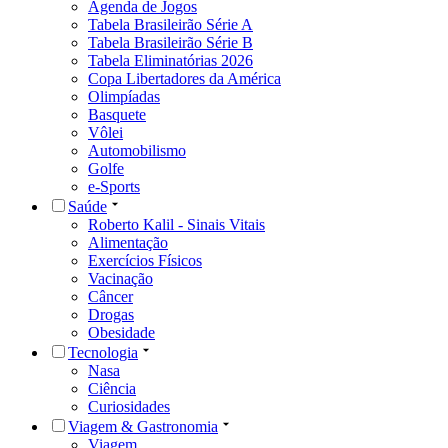
Agenda de Jogos
Tabela Brasileirão Série A
Tabela Brasileirão Série B
Tabela Eliminatórias 2026
Copa Libertadores da América
Olimpíadas
Basquete
Vôlei
Automobilismo
Golfe
e-Sports
Saúde
Roberto Kalil - Sinais Vitais
Alimentação
Exercícios Físicos
Vacinação
Câncer
Drogas
Obesidade
Tecnologia
Nasa
Ciência
Curiosidades
Viagem & Gastronomia
Viagem