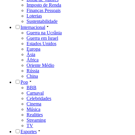
Imposto de Renda
Finanças Pessoais
Loterias
Sustentabilidade
Internacional
Guerra na Ucrânia
Guerra em Israel
Estados Unidos
Europa
Ásia
África
Oriente Médio
Rússia
China
Pop
BBB
Carnaval
Celebridades
Cinema
Música
Realities
Streaming
TV
Esportes