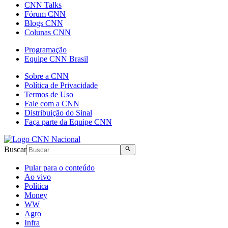
CNN Talks
Fórum CNN
Blogs CNN
Colunas CNN
Programação
Equipe CNN Brasil
Sobre a CNN
Política de Privacidade
Termos de Uso
Fale com a CNN
Distribuição do Sinal
Faça parte da Equipe CNN
Buscar
Pular para o conteúdo
Ao vivo
Política
Money
WW
Agro
Infra