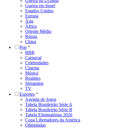
Guerra na Ucrânia
Guerra em Israel
Estados Unidos
Europa
Ásia
África
Oriente Médio
Rússia
China
Pop
BBB
Carnaval
Celebridades
Cinema
Música
Realities
Streaming
TV
Esportes
Agenda de Jogos
Tabela Brasileirão Série A
Tabela Brasileirão Série B
Tabela Eliminatórias 2026
Copa Libertadores da América
Olimpíadas