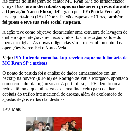
As contas do Instagram do cantor MC Ryan SP e do influenciador
Chrys Dias
foram derrubadas após os dois serem presos durante
a Operação Narco Fluxo
, deflagrada pela PF (Polícia Federal)
nesta quarta-feira (15). Débora Paixão, esposa de Chrys,
também
foi presa e teve sua rede social suspensa
.
A ação teve como objetivo desarticular uma estrutura de lavagem de
dinheiro que integrava recursos vindos do crime organizado e do
mercado digital. As novas diligências são um desdobramento das
operações Narco Bet e Narco Vela.
Veja:
PF: Entenda como backup revelou esquema bilionário de
MC Ryan SP e artistas
O ponto de partida foi a análise de dados armazenados em um
backup na nuvem (iCloud) de Rodrigo de Paula Morgado, apontado
como contador da organização. A partir disso, a PF identificou a
rede autônoma que utilizava o sistema financeiro para ocultar
capitais do tráfico internacional de drogas, além da exploração de
apostas ilegais e rifas clandestinas.
Leia Mais