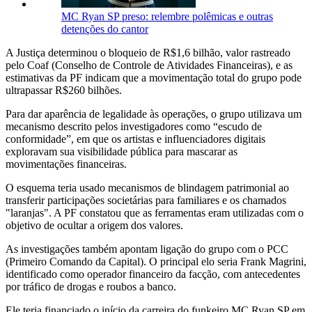
MC Ryan SP preso: relembre polêmicas e outras
detenções do cantor
A Justiça determinou o bloqueio de R$1,6 bilhão, valor rastreado
pelo Coaf (Conselho de Controle de Atividades Financeiras), e as
estimativas da PF indicam que a movimentação total do grupo pode
ultrapassar R$260 bilhões.
Para dar aparência de legalidade às operações, o grupo utilizava um
mecanismo descrito pelos investigadores como “escudo de
conformidade”, em que os artistas e influenciadores digitais
exploravam sua visibilidade pública para mascarar as
movimentações financeiras.
O esquema teria usado mecanismos de blindagem patrimonial ao
transferir participações societárias para familiares e os chamados
"laranjas". A PF constatou que as ferramentas eram utilizadas com o
objetivo de ocultar a origem dos valores.
As investigações também apontam ligação do grupo com o PCC
(Primeiro Comando da Capital). O principal elo seria Frank Magrini,
identificado como operador financeiro da facção, com antecedentes
por tráfico de drogas e roubos a banco.
Ele teria financiado o início da carreira do funkeiro MC Ryan SP em