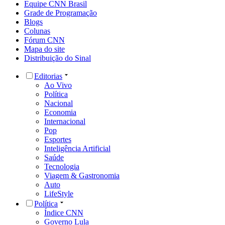
Equipe CNN Brasil
Grade de Programação
Blogs
Colunas
Fórum CNN
Mapa do site
Distribuição do Sinal
Editorias
Ao Vivo
Política
Nacional
Economia
Internacional
Pop
Esportes
Inteligência Artificial
Saúde
Tecnologia
Viagem & Gastronomia
Auto
LifeStyle
Política
Índice CNN
Governo Lula