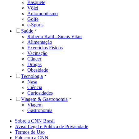
Basquete
Vôlei
Automobilismo
Golfe
e-Sports
Saúde
Roberto Kalil - Sinais Vitais
Alimentação
Exercícios Físicos
Vacinação
Câncer
Drogas
Obesidade
Tecnologia
Nasa
Ciência
Curiosidades
Viagem & Gastronomia
Viagem
Gastronomia
Sobre a CNN Brasil
Aviso Legal e Política de Privacidade
Termos de Uso
Fale com a CNN