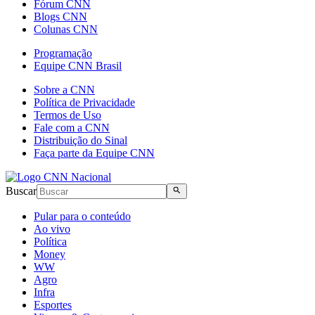
Fórum CNN
Blogs CNN
Colunas CNN
Programação
Equipe CNN Brasil
Sobre a CNN
Política de Privacidade
Termos de Uso
Fale com a CNN
Distribuição do Sinal
Faça parte da Equipe CNN
Buscar
Pular para o conteúdo
Ao vivo
Política
Money
WW
Agro
Infra
Esportes