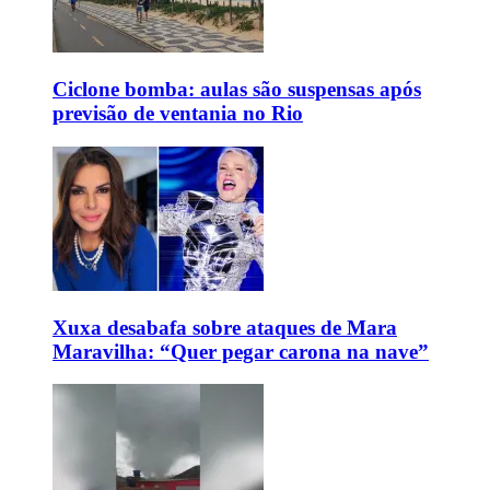
Ciclone bomba: aulas são suspensas após
previsão de ventania no Rio
Xuxa desabafa sobre ataques de Mara
Maravilha: “Quer pegar carona na nave”