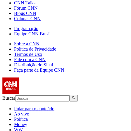
CNN Talks
Fórum CNN
Blogs CNN
Colunas CNN
Programação
Equipe CNN Brasil
Sobre a CNN
Política de Privacidade
Termos de Uso
Fale com a CNN
Distribuição do Sinal
Faça parte da Equipe CNN
Buscar
Pular para o conteúdo
Ao vivo
Política
Money
WW