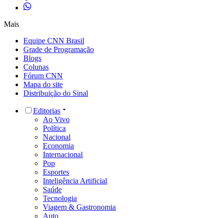
Mais
Equipe CNN Brasil
Grade de Programação
Blogs
Colunas
Fórum CNN
Mapa do site
Distribuição do Sinal
Editorias
Ao Vivo
Política
Nacional
Economia
Internacional
Pop
Esportes
Inteligência Artificial
Saúde
Tecnologia
Viagem & Gastronomia
Auto