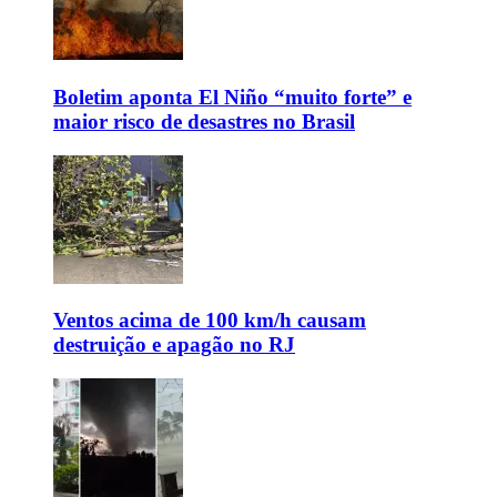
Boletim aponta El Niño “muito forte” e
maior risco de desastres no Brasil
Ventos acima de 100 km/h causam
destruição e apagão no RJ