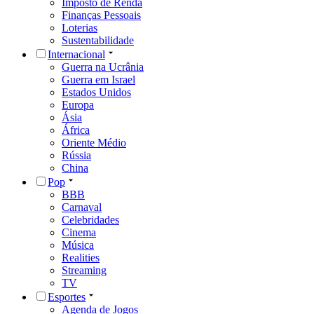
Imposto de Renda
Finanças Pessoais
Loterias
Sustentabilidade
Internacional
Guerra na Ucrânia
Guerra em Israel
Estados Unidos
Europa
Ásia
África
Oriente Médio
Rússia
China
Pop
BBB
Carnaval
Celebridades
Cinema
Música
Realities
Streaming
TV
Esportes
Agenda de Jogos