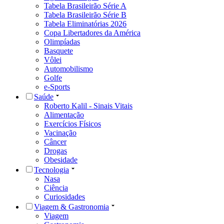
Tabela Brasileirão Série A
Tabela Brasileirão Série B
Tabela Eliminatórias 2026
Copa Libertadores da América
Olimpíadas
Basquete
Vôlei
Automobilismo
Golfe
e-Sports
Saúde
Roberto Kalil - Sinais Vitais
Alimentação
Exercícios Físicos
Vacinação
Câncer
Drogas
Obesidade
Tecnologia
Nasa
Ciência
Curiosidades
Viagem & Gastronomia
Viagem