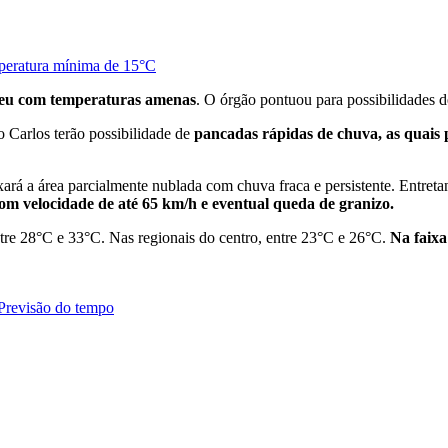
peratura mínima de 15°C
ceu com temperaturas amenas
. O órgão pontuou para possibilidades 
o Carlos terão possibilidade de
pancadas rápidas de chuva, as quais
ixará a área parcialmente nublada com chuva fraca e persistente. Entreta
com velocidade de até 65 km/h e eventual queda de granizo.
ntre 28°C e 33°C. Nas regionais do centro, entre 23°C e 26°C.
Na faixa
Previsão do tempo