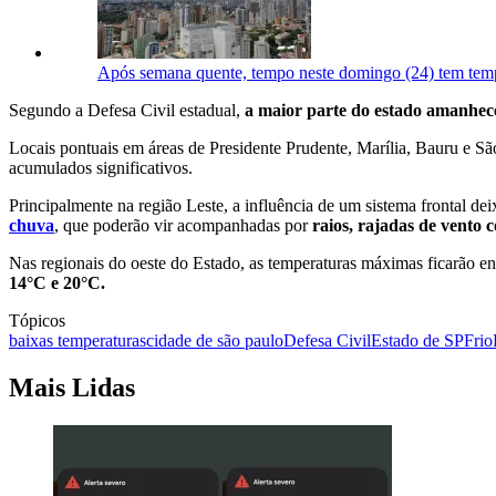
Após semana quente, tempo neste domingo (24) tem tem
Segundo a Defesa Civil estadual,
a maior parte do estado amanhe
Locais pontuais em áreas de Presidente Prudente, Marília, Bauru e Sã
acumulados significativos.
Principalmente na região Leste, a influência de um sistema frontal de
chuva
, que poderão vir acompanhadas por
raios, rajadas de vento 
Nas regionais do oeste do Estado, as temperaturas máximas ficarão e
14°C e 20°C.
Tópicos
baixas temperaturas
cidade de são paulo
Defesa Civil
Estado de SP
Frio
Mais Lidas