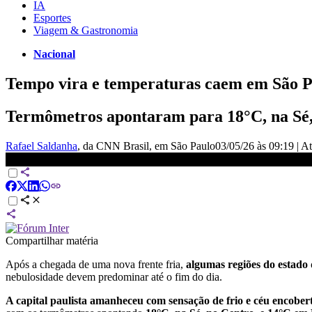
IA
Esportes
Viagem & Gastronomia
Nacional
Tempo vira e temperaturas caem em São P
Termômetros apontaram para 18°C, na Sé, 
Rafael Saldanha
, da CNN Brasil
, em São Paulo
03/05/26 às 09:19
|
At
Tempo vira e temperaturas caem em São Paulo neste domingo (3)
Compartilhar matéria
Após a chegada de uma nova frente fria,
algumas regiões do estado
nebulosidade devem predominar até o fim do dia.
A capital paulista amanheceu com sensação de frio e céu encober