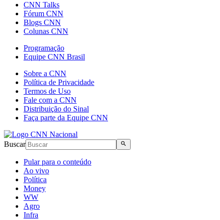
CNN Talks
Fórum CNN
Blogs CNN
Colunas CNN
Programação
Equipe CNN Brasil
Sobre a CNN
Política de Privacidade
Termos de Uso
Fale com a CNN
Distribuição do Sinal
Faça parte da Equipe CNN
Buscar
Pular para o conteúdo
Ao vivo
Política
Money
WW
Agro
Infra