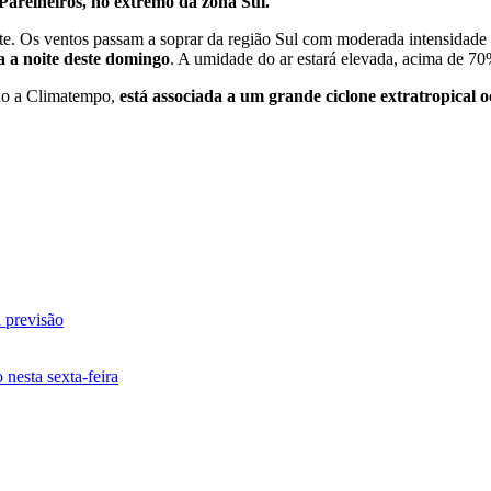
Parelheiros, no extremo da zona Sul.
ite. Os ventos passam a soprar da região Sul com moderada intensidade
a a noite deste domingo
. A umidade do ar estará elevada, acima de 70
ndo a Climatempo,
está associada a um grande ciclone extratropical o
a previsão
nesta sexta-feira