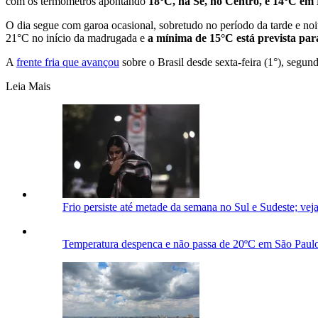
com os termômetros apontando
18°C, na Sé, no Centro, e 14°C em 
O dia segue com garoa ocasional, sobretudo no período da tarde e no
21°C no início da madrugada e
a mínima de 15°C está prevista par
A
frente fria que avançou
sobre o Brasil desde sexta-feira (1°), segu
Leia Mais
Frio persiste até metade da semana no Sul e Sudeste; vej
Temperatura despenca e não passa de 20ºC em São Paulo 