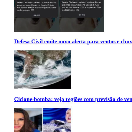
Defesa Civil emite novo alerta para ventos e chu
Ciclone-bomba: veja regiões com previsão de ven