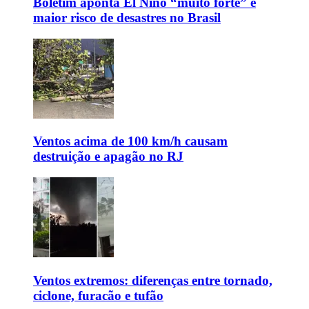
Boletim aponta El Niño “muito forte” e
maior risco de desastres no Brasil
Ventos acima de 100 km/h causam
destruição e apagão no RJ
Ventos extremos: diferenças entre tornado,
ciclone, furacão e tufão