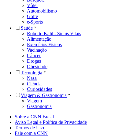
Vôlei
Automobilismo
Golfe
e-Sports
Saúde
Roberto Kalil - Sinais Vitais
Alimentação
Exercícios Físicos
Vacinação
Câncer
Drogas
Obesidade
Tecnologia
Nasa
Ciência
Curiosidades
Viagem & Gastronomia
Viagem
Gastronomia
Sobre a CNN Brasil
Aviso Legal e Política de Privacidade
Termos de Uso
Fale com a CNN