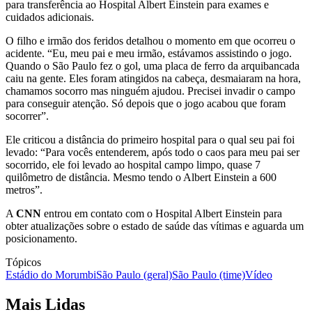
para transferência ao Hospital Albert Einstein para exames e
cuidados adicionais.
O filho e irmão dos feridos detalhou o momento em que ocorreu o
acidente. “Eu, meu pai e meu irmão, estávamos assistindo o jogo.
Quando o São Paulo fez o gol, uma placa de ferro da arquibancada
caiu na gente. Eles foram atingidos na cabeça, desmaiaram na hora,
chamamos socorro mas ninguém ajudou. Precisei invadir o campo
para conseguir atenção. Só depois que o jogo acabou que foram
socorrer”.
Ele criticou a distância do primeiro hospital para o qual seu pai foi
levado: “Para vocês entenderem, após todo o caos para meu pai ser
socorrido, ele foi levado ao hospital campo limpo, quase 7
quilômetro de distância. Mesmo tendo o Albert Einstein a 600
metros”.
A
CNN
entrou em contato com o Hospital Albert Einstein para
obter atualizações sobre o estado de saúde das vítimas e aguarda um
posicionamento.
Tópicos
Estádio do Morumbi
São Paulo (geral)
São Paulo (time)
Vídeo
Mais Lidas