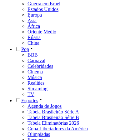
Guerra em Israel
Estados Unidos
Europa
Ásia
África
Oriente Médio
Rússia
China
Pop
BBB
Carnaval
Celebridades
Cinema
Música
Realities
Streaming
TV
Esportes
Agenda de Jogos
Tabela Brasileirão Série A
Tabela Brasileirão Série B
Tabela Eliminatórias 2026
Copa Libertadores da América
Olimpíadas
Basquete