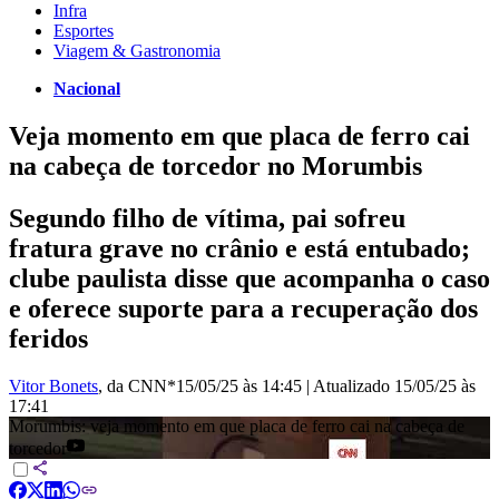
Infra
Esportes
Viagem & Gastronomia
Nacional
Veja momento em que placa de ferro cai
na cabeça de torcedor no Morumbis
Segundo filho de vítima, pai sofreu
fratura grave no crânio e está entubado;
clube paulista disse que acompanha o caso
e oferece suporte para a recuperação dos
feridos
Vitor Bonets
, da CNN*
15/05/25 às 14:45
|
Atualizado
15/05/25 às
17:41
Morumbis: veja momento em que placa de ferro cai na cabeça de
torcedor