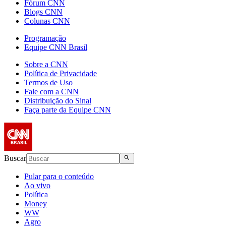
Fórum CNN
Blogs CNN
Colunas CNN
Programação
Equipe CNN Brasil
Sobre a CNN
Política de Privacidade
Termos de Uso
Fale com a CNN
Distribuição do Sinal
Faça parte da Equipe CNN
Buscar
Pular para o conteúdo
Ao vivo
Política
Money
WW
Agro