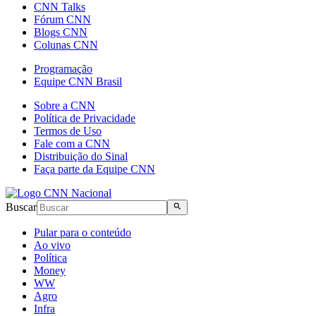
CNN Talks
Fórum CNN
Blogs CNN
Colunas CNN
Programação
Equipe CNN Brasil
Sobre a CNN
Política de Privacidade
Termos de Uso
Fale com a CNN
Distribuição do Sinal
Faça parte da Equipe CNN
Buscar
Pular para o conteúdo
Ao vivo
Política
Money
WW
Agro
Infra