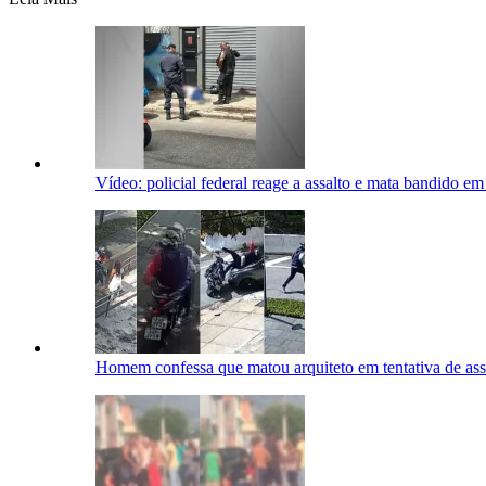
Vídeo: policial federal reage a assalto e mata bandido e
Homem confessa que matou arquiteto em tentativa de as