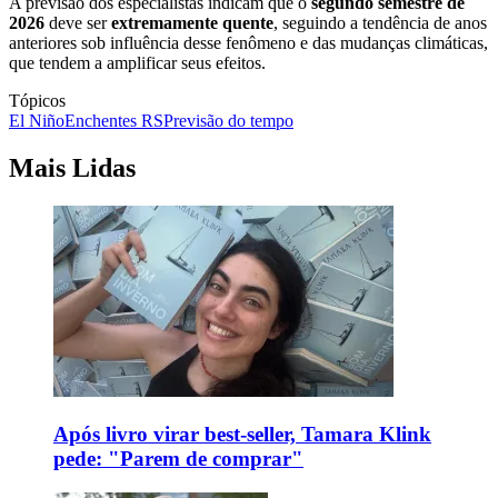
A previsão dos especialistas indicam que o
segundo semestre de
2026
deve ser
extremamente quente
, seguindo a tendência de anos
anteriores sob influência desse fenômeno e das mudanças climáticas,
que tendem a amplificar seus efeitos.
Tópicos
El Niño
Enchentes RS
Previsão do tempo
Mais Lidas
Após livro virar best-seller, Tamara Klink
pede: "Parem de comprar"