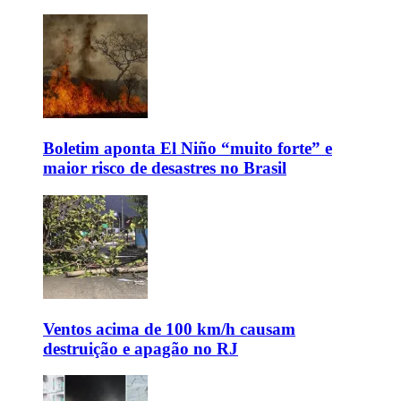
Boletim aponta El Niño “muito forte” e
maior risco de desastres no Brasil
Ventos acima de 100 km/h causam
destruição e apagão no RJ