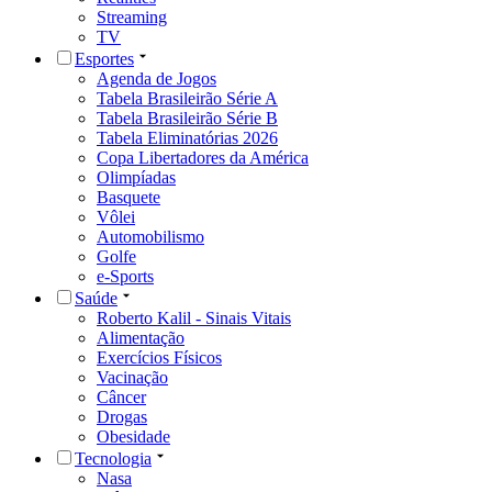
Streaming
TV
Esportes
Agenda de Jogos
Tabela Brasileirão Série A
Tabela Brasileirão Série B
Tabela Eliminatórias 2026
Copa Libertadores da América
Olimpíadas
Basquete
Vôlei
Automobilismo
Golfe
e-Sports
Saúde
Roberto Kalil - Sinais Vitais
Alimentação
Exercícios Físicos
Vacinação
Câncer
Drogas
Obesidade
Tecnologia
Nasa