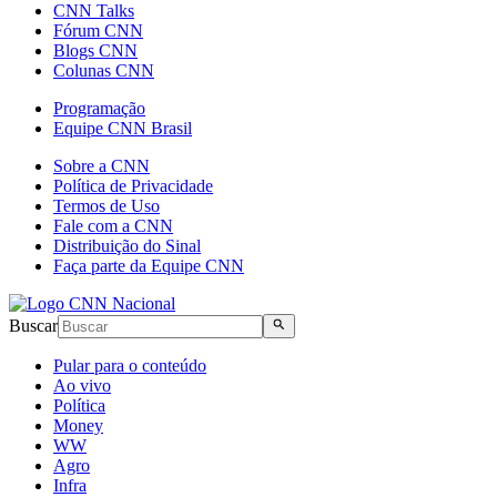
CNN Talks
Fórum CNN
Blogs CNN
Colunas CNN
Programação
Equipe CNN Brasil
Sobre a CNN
Política de Privacidade
Termos de Uso
Fale com a CNN
Distribuição do Sinal
Faça parte da Equipe CNN
Buscar
Pular para o conteúdo
Ao vivo
Política
Money
WW
Agro
Infra