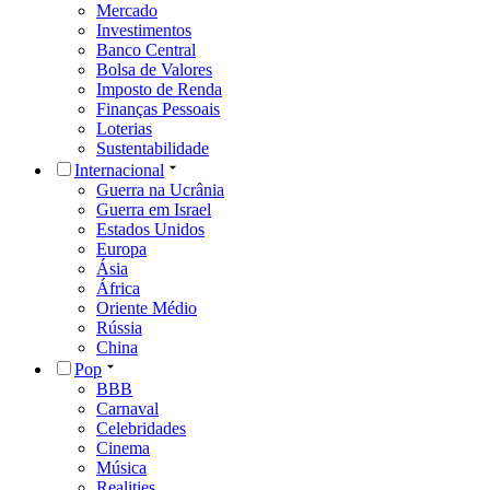
Mercado
Investimentos
Banco Central
Bolsa de Valores
Imposto de Renda
Finanças Pessoais
Loterias
Sustentabilidade
Internacional
Guerra na Ucrânia
Guerra em Israel
Estados Unidos
Europa
Ásia
África
Oriente Médio
Rússia
China
Pop
BBB
Carnaval
Celebridades
Cinema
Música
Realities