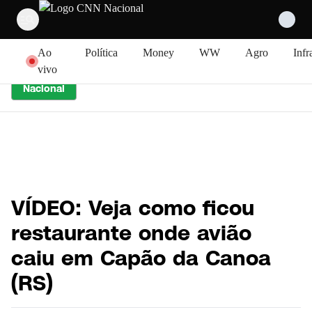
Pular para o conteúdo
Ao
Política
Money
WW
Agro
Infr
vivo
Nacional
VÍDEO: Veja como ficou
restaurante onde avião
caiu em Capão da Canoa
(RS)