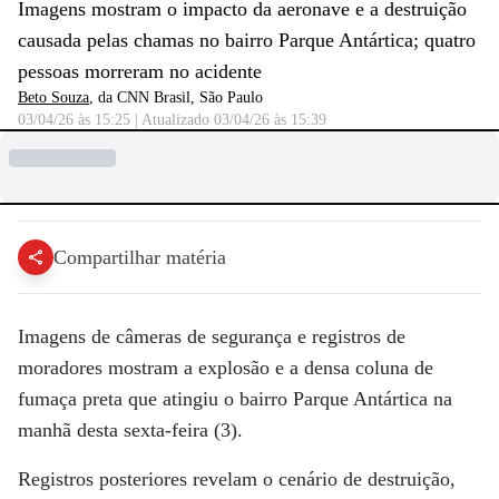
Imagens mostram o impacto da aeronave e a destruição
causada pelas chamas no bairro Parque Antártica; quatro
pessoas morreram no acidente
Beto Souza
, da CNN Brasil
, São Paulo
03/04/26 às 15:25
|
Atualizado
03/04/26 às 15:39
Compartilhar matéria
Imagens de câmeras de segurança e registros de
moradores mostram a
explosão
e a densa coluna de
fumaça preta que atingiu o
bairro Parque Antártica
na
manhã desta sexta-feira (3).
Registros posteriores revelam o cenário de destruição,