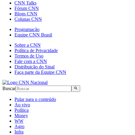
CNN Talks
Fórum CNN
Blogs CNN
Colunas CNN
Programação
Equipe CNN Brasil
Sobre a CNN
Política de Privacidade
Termos de Uso
Fale com a CNN
Distribuição do Sinal
Faça parte da Equipe CNN
Buscar
Pular para o conteúdo
Ao vivo
Política
Money
WW
Agro
Infra