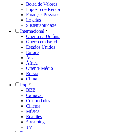
Bolsa de Valores
Imposto de Renda
Finanças Pessoais
Loterias
Sustentabilidade
Internacional
Guerra na Ucrânia
Guerra em Israel
Estados Unidos
Europa
Ásia
África
Oriente Médio
Rússia
China
Pop
BBB
Carnaval
Celebridades
Cinema
Música
Realities
Streaming
TV