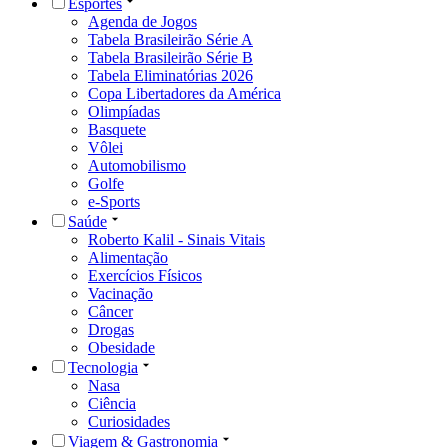
Esportes
Agenda de Jogos
Tabela Brasileirão Série A
Tabela Brasileirão Série B
Tabela Eliminatórias 2026
Copa Libertadores da América
Olimpíadas
Basquete
Vôlei
Automobilismo
Golfe
e-Sports
Saúde
Roberto Kalil - Sinais Vitais
Alimentação
Exercícios Físicos
Vacinação
Câncer
Drogas
Obesidade
Tecnologia
Nasa
Ciência
Curiosidades
Viagem & Gastronomia