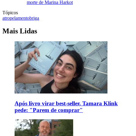
morte de Marina Harkot
Tópicos
atropelamento
briga
Mais Lidas
Após livro virar best-seller, Tamara Klink
pede: "Parem de comprar"