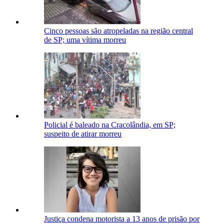
Cinco pessoas são atropeladas na região central
de SP; uma vítima morreu
Policial é baleado na Cracolândia, em SP;
suspeito de atirar morreu
Justiça condena motorista a 13 anos de prisão por