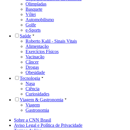
Olimpíadas
Basquete
Vôlei
Automobilismo
Golfe
e-Sports
Saúde
Roberto Kalil - Sinais Vitais
Alimentação
Exercícios Físicos
Vacinação
Câncer
Drogas
Obesidade
Tecnologia
Nasa
Ciência
Curiosidades
Viagem & Gastronomia
Viagem
Gastronomia
Sobre a CNN Brasil
Aviso Legal e Política de Privacidade