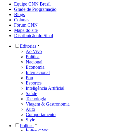
Equipe CNN Brasil
Grade de Programação
Blogs
Colunas
Fórum CNN
Mapa do site
Distribuição do Sinal
Editorias
Ao Vivo
Política
Nacional
Economia
Internacional
Pop
Esportes
Inteligência Artificial
Saúde
Tecnologia
Viagem & Gastronomia
Auto
Comportamento
Style
Política
Índice CNN