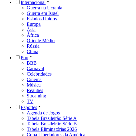
Internacional
Guerra na Ucrânia
Guerra em Israel
Estados Unidos
Europa
Ásia
África
Oriente Médio
Rússia
China
Pop
BBB
Carnaval
Celebridades
Cinema
Música
Realities
Streaming
TV
Esportes
Agenda de Jogos
Tabela Brasileirão Série A
Tabela Brasileirão Série B
Tabela Eliminatórias 2026
Copa Libertadores da América