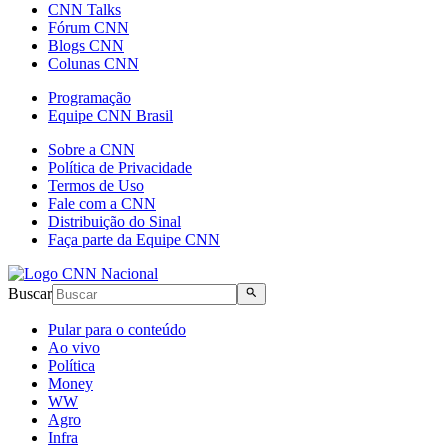
CNN Talks
Fórum CNN
Blogs CNN
Colunas CNN
Programação
Equipe CNN Brasil
Sobre a CNN
Política de Privacidade
Termos de Uso
Fale com a CNN
Distribuição do Sinal
Faça parte da Equipe CNN
Buscar
Pular para o conteúdo
Ao vivo
Política
Money
WW
Agro
Infra