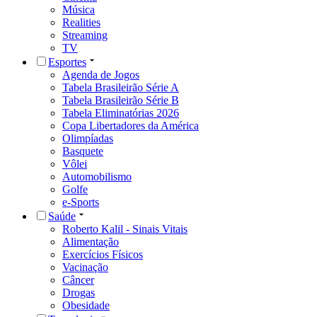
Música
Realities
Streaming
TV
Esportes
Agenda de Jogos
Tabela Brasileirão Série A
Tabela Brasileirão Série B
Tabela Eliminatórias 2026
Copa Libertadores da América
Olimpíadas
Basquete
Vôlei
Automobilismo
Golfe
e-Sports
Saúde
Roberto Kalil - Sinais Vitais
Alimentação
Exercícios Físicos
Vacinação
Câncer
Drogas
Obesidade