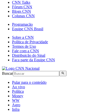
CNN Talks
Fórum CNN
Blogs CNN
Colunas CNN
Programação
Equipe CNN Brasil
Sobre a CNN
Política de Privacidade
Termos de Uso
Fale com a CNN
Distribuição do Sinal
Faça parte da Equipe CNN
Buscar
Pular para o conteúdo
Ao vivo
Política
Money
WW
Agro
Infra