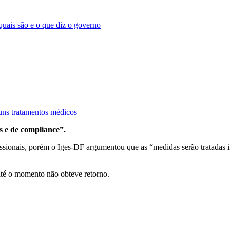
 quais são e o que diz o governo
uns tratamentos médicos
s e de compliance”.
fissionais, porém o Iges-DF argumentou que as “medidas serão tratada
até o momento não obteve retorno.