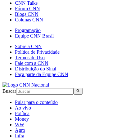
CNN Talks
Fórum CNN
Blogs CNN
Colunas CNN
Programação
Equipe CNN Brasil
Sobre a CNN
Política de Privacidade
Termos de Uso
Fale com a CNN
Distribuição do Sinal
Faça parte da Equipe CNN
Buscar
Pular para o conteúdo
Ao vivo
Política
Money
WW
Agro
Infra