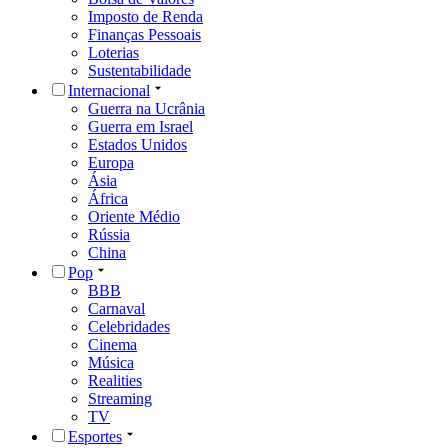
Imposto de Renda
Finanças Pessoais
Loterias
Sustentabilidade
Internacional
Guerra na Ucrânia
Guerra em Israel
Estados Unidos
Europa
Ásia
África
Oriente Médio
Rússia
China
Pop
BBB
Carnaval
Celebridades
Cinema
Música
Realities
Streaming
TV
Esportes