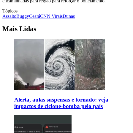
encaminhadas para região para reforçar o policiamento.
Tópicos
Assalto
Buggy
Ceará
CNN Virais
Dunas
Mais Lidas
Alerta, aulas suspensas e tornado: veja
impactos de ciclone-bomba pelo país