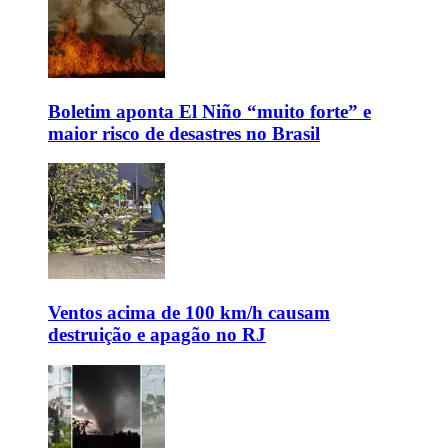
Boletim aponta El Niño “muito forte” e
maior risco de desastres no Brasil
Ventos acima de 100 km/h causam
destruição e apagão no RJ