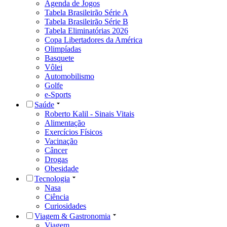
Agenda de Jogos
Tabela Brasileirão Série A
Tabela Brasileirão Série B
Tabela Eliminatórias 2026
Copa Libertadores da América
Olimpíadas
Basquete
Vôlei
Automobilismo
Golfe
e-Sports
Saúde
Roberto Kalil - Sinais Vitais
Alimentação
Exercícios Físicos
Vacinação
Câncer
Drogas
Obesidade
Tecnologia
Nasa
Ciência
Curiosidades
Viagem & Gastronomia
Viagem