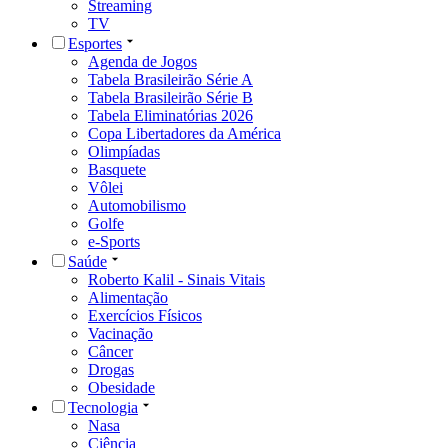
Streaming
TV
Esportes
Agenda de Jogos
Tabela Brasileirão Série A
Tabela Brasileirão Série B
Tabela Eliminatórias 2026
Copa Libertadores da América
Olimpíadas
Basquete
Vôlei
Automobilismo
Golfe
e-Sports
Saúde
Roberto Kalil - Sinais Vitais
Alimentação
Exercícios Físicos
Vacinação
Câncer
Drogas
Obesidade
Tecnologia
Nasa
Ciência