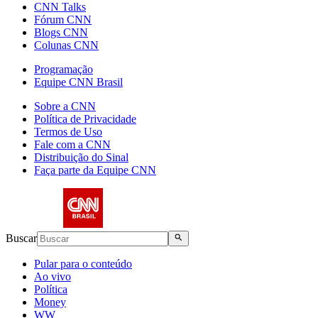
CNN Talks
Fórum CNN
Blogs CNN
Colunas CNN
Programação
Equipe CNN Brasil
Sobre a CNN
Política de Privacidade
Termos de Uso
Fale com a CNN
Distribuição do Sinal
Faça parte da Equipe CNN
Buscar
Pular para o conteúdo
Ao vivo
Política
Money
WW