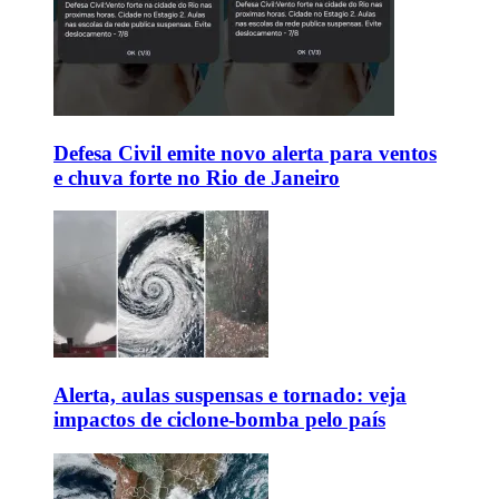
Defesa Civil emite novo alerta para ventos
e chuva forte no Rio de Janeiro
Alerta, aulas suspensas e tornado: veja
impactos de ciclone-bomba pelo país