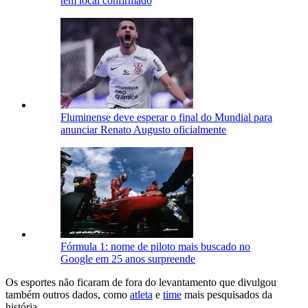
têm local confirmado
Fluminense deve esperar o final do Mundial para
anunciar Renato Augusto oficialmente
Fórmula 1: nome de piloto mais buscado no
Google em 25 anos surpreende
Os esportes não ficaram de fora do levantamento que divulgou
também outros dados, como
atleta
e
time
mais pesquisados da
história.