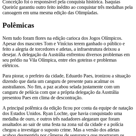
Conceição foi o responsável pela conquista histórica. Isaquias
Queiróz garantiu outro feito inédito ao conquistar três medalhas pela
canoagem em uma mesma edição das Olimpíadas.
Polêmicas
Nem tudo foram flores na edição carioca dos Jogos Olímpicos.
Apesar dos mascotes Tom e Vinícius terem ganhado o público e
feito a alegria de torcedores e atletas, a infraestrutura deixou a
desejar. A delegação da Austrália enfrentou diversos problemas em
seu prédio na Vila Olímpica, entre eles goteiras e problemas
elétricos.
Para piorar, o prefeiro da cidade, Eduardo Paes, ironizou a situação
dizendo que daria um canguru de presente para acalmar os
australianos. No fim, a paz acabou selada justamente com um
canguru de pelúcia com que a própria delegação da Austrália
presentou Paes em clima de descontração.
A principal polêmica da edição ficou por conta da equipe de natação
dos Estados Unidos. Ryan Lochte, que havia conquistado uma
medalha de ouro, e outros três nadadores alegaram que foram
assaltados ao sair de uma festa na zona sul da cidade e a polícia
chegou a investigar o suposto crime. Mas a versão dos atletas
acabou desmentida por câmeras de segurança que mostraram os