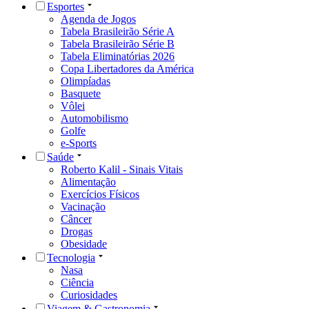
Esportes
Agenda de Jogos
Tabela Brasileirão Série A
Tabela Brasileirão Série B
Tabela Eliminatórias 2026
Copa Libertadores da América
Olimpíadas
Basquete
Vôlei
Automobilismo
Golfe
e-Sports
Saúde
Roberto Kalil - Sinais Vitais
Alimentação
Exercícios Físicos
Vacinação
Câncer
Drogas
Obesidade
Tecnologia
Nasa
Ciência
Curiosidades
Viagem & Gastronomia