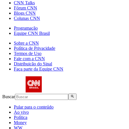
CNN Talks
Fórum CNN
Blogs CNN
Colunas CNN
Programação
Equipe CNN Brasil
Sobre a CNN
Política de Privacidade
Termos de Uso
Fale com a CNN
Distribuição do Sinal
Faça parte da Equipe CNN
Buscar
Pular para o conteúdo
Ao vivo
Política
Money
WW