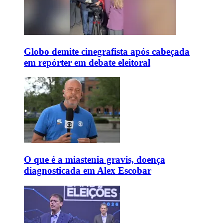
Globo demite cinegrafista após cabeçada
em repórter em debate eleitoral
O que é a miastenia gravis, doença
diagnosticada em Alex Escobar