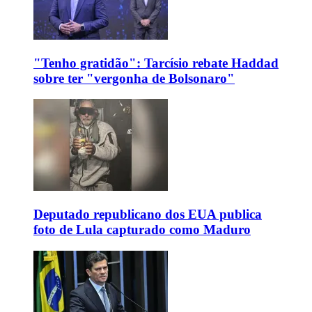
"Tenho gratidão": Tarcísio rebate Haddad
sobre ter "vergonha de Bolsonaro"
Deputado republicano dos EUA publica
foto de Lula capturado como Maduro