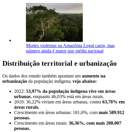
Mortes violentas na Amazônia Legal caem, mas
número ainda é maior que média nacional
Distribuição territorial e urbanização
Os dados dos estudo também apontam um
aumento na
urbanização
da população indígena;
veja abaixo:
2022:
53,97% da população indígena vive em áreas
urbanas
, enquanto 46,03% está em áreas rurais.
2010: 36,22% viviam em áreas urbanas, contra
63,78% em
áreas rurais.
Crescimento em áreas urbanas: 181,6%, com
mais 589.912
pessoas.
Crescimento em áreas rurais:
36,36%, com mais 208.007
pessoas.