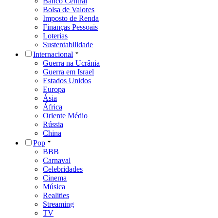
Banco Central
Bolsa de Valores
Imposto de Renda
Finanças Pessoais
Loterias
Sustentabilidade
Internacional
Guerra na Ucrânia
Guerra em Israel
Estados Unidos
Europa
Ásia
África
Oriente Médio
Rússia
China
Pop
BBB
Carnaval
Celebridades
Cinema
Música
Realities
Streaming
TV