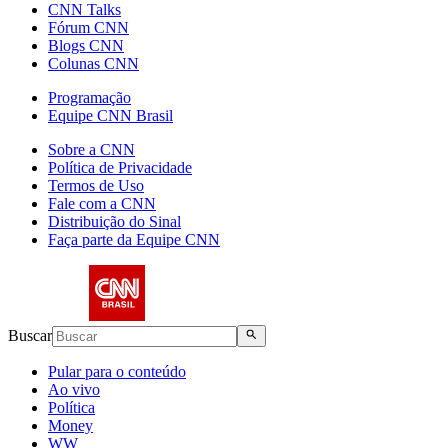
CNN Talks
Fórum CNN
Blogs CNN
Colunas CNN
Programação
Equipe CNN Brasil
Sobre a CNN
Política de Privacidade
Termos de Uso
Fale com a CNN
Distribuição do Sinal
Faça parte da Equipe CNN
Buscar
Pular para o conteúdo
Ao vivo
Política
Money
WW