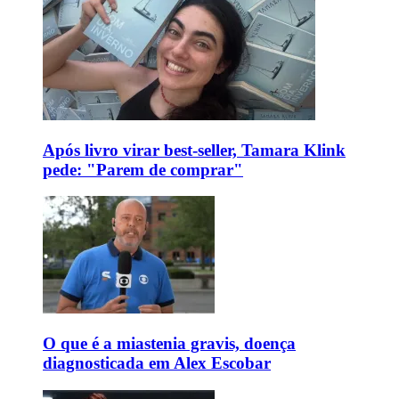
Após livro virar best-seller, Tamara Klink
pede: "Parem de comprar"
O que é a miastenia gravis, doença
diagnosticada em Alex Escobar