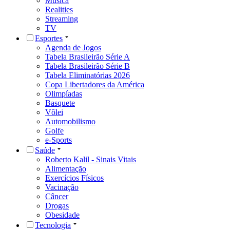
Música
Realities
Streaming
TV
Esportes
Agenda de Jogos
Tabela Brasileirão Série A
Tabela Brasileirão Série B
Tabela Eliminatórias 2026
Copa Libertadores da América
Olimpíadas
Basquete
Vôlei
Automobilismo
Golfe
e-Sports
Saúde
Roberto Kalil - Sinais Vitais
Alimentação
Exercícios Físicos
Vacinação
Câncer
Drogas
Obesidade
Tecnologia