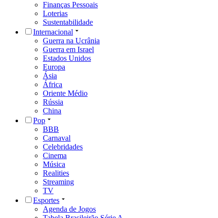
Finanças Pessoais
Loterias
Sustentabilidade
Internacional
Guerra na Ucrânia
Guerra em Israel
Estados Unidos
Europa
Ásia
África
Oriente Médio
Rússia
China
Pop
BBB
Carnaval
Celebridades
Cinema
Música
Realities
Streaming
TV
Esportes
Agenda de Jogos
Tabela Brasileirão Série A