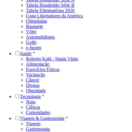
Tabela Brasileirão Série B
Tabela Eliminatórias 2026
Copa Libertadores da América
Olimpíadas
Basquete
Vôlei
Automobilismo
Golfe
e-Sports
Saúde
Roberto Kalil - Sinais Vitais
Alimentação
Exercícios Físicos
Vacinação
Câncer
Drogas
Obesidade
Tecnologia
Nasa
Ciência
Curiosidades
Viagem & Gastronomia
Viagem
Gastronomia