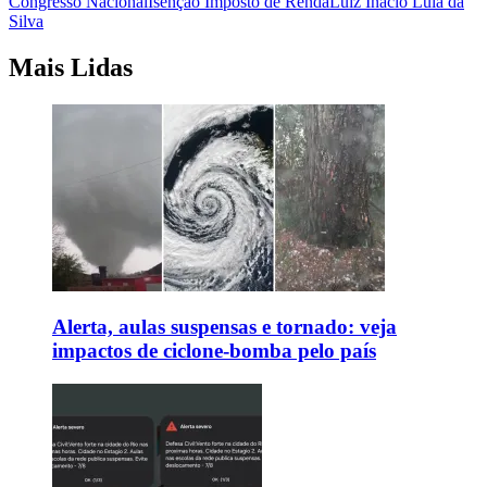
Congresso Nacional
Isenção Imposto de Renda
Luiz Inácio Lula da
Silva
Mais Lidas
Alerta, aulas suspensas e tornado: veja
impactos de ciclone-bomba pelo país