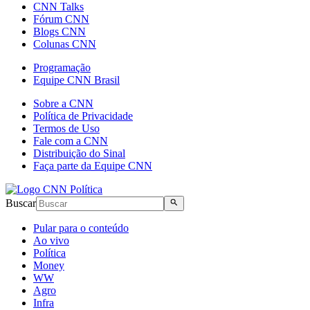
CNN Talks
Fórum CNN
Blogs CNN
Colunas CNN
Programação
Equipe CNN Brasil
Sobre a CNN
Política de Privacidade
Termos de Uso
Fale com a CNN
Distribuição do Sinal
Faça parte da Equipe CNN
Buscar
Pular para o conteúdo
Ao vivo
Política
Money
WW
Agro
Infra