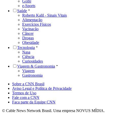
Golfe
e-Sports
Saúde
Roberto Kalil - Sinais Vitais
Alimentação
Exercícios Físicos
Vacinação
Câncer
Drogas
Obesidade
Tecnologia
Nasa
Ciência
Curiosidades
Viagem & Gastronomia
Viagem
Gastronomia
Sobre a CNN Brasil
Aviso Legal e Política de Privacidade
Termos de Uso
Fale com a CNN
Faça parte da Equipe CNN
© Cable News Network Brasil. Uma empresa NOVUS MÍDIA.