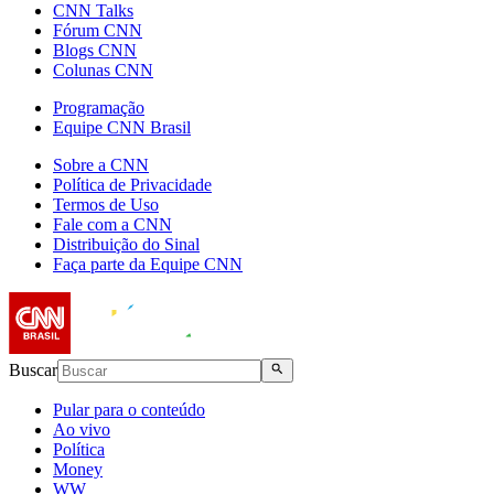
CNN Talks
Fórum CNN
Blogs CNN
Colunas CNN
Programação
Equipe CNN Brasil
Sobre a CNN
Política de Privacidade
Termos de Uso
Fale com a CNN
Distribuição do Sinal
Faça parte da Equipe CNN
Buscar
Pular para o conteúdo
Ao vivo
Política
Money
WW