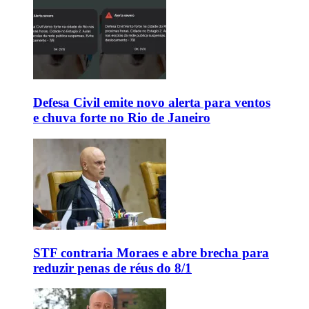
Defesa Civil emite novo alerta para ventos
e chuva forte no Rio de Janeiro
STF contraria Moraes e abre brecha para
reduzir penas de réus do 8/1