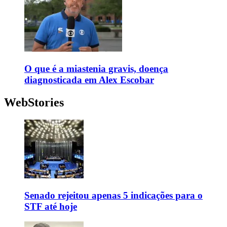
O que é a miastenia gravis, doença
diagnosticada em Alex Escobar
WebStories
Senado rejeitou apenas 5 indicações para o
STF até hoje