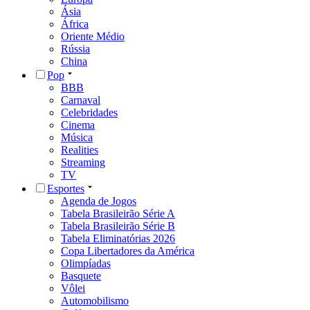
Ásia
África
Oriente Médio
Rússia
China
Pop
BBB
Carnaval
Celebridades
Cinema
Música
Realities
Streaming
TV
Esportes
Agenda de Jogos
Tabela Brasileirão Série A
Tabela Brasileirão Série B
Tabela Eliminatórias 2026
Copa Libertadores da América
Olimpíadas
Basquete
Vôlei
Automobilismo