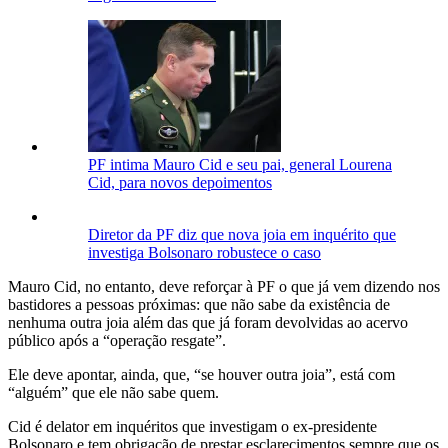
PF intima Mauro Cid e seu pai, general Lourena
Cid, para novos depoimentos
Diretor da PF diz que nova joia em inquérito que
investiga Bolsonaro robustece o caso
Mauro Cid, no entanto, deve reforçar à PF o que já vem dizendo nos
bastidores a pessoas próximas: que não sabe da existência de
nenhuma outra joia além das que já foram devolvidas ao acervo
público após a “operação resgate”.
Ele deve apontar, ainda, que, “se houver outra joia”, está com
“alguém” que ele não sabe quem.
Cid é delator em inquéritos que investigam o ex-presidente
Bolsonaro e tem obrigação de prestar esclarecimentos sempre que os