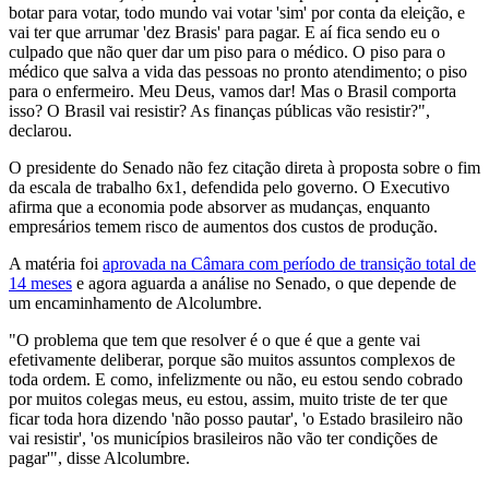
botar para votar, todo mundo vai votar 'sim' por conta da eleição, e
vai ter que arrumar 'dez Brasis' para pagar. E aí fica sendo eu o
culpado que não quer dar um piso para o médico. O piso para o
médico que salva a vida das pessoas no pronto atendimento; o piso
para o enfermeiro. Meu Deus, vamos dar! Mas o Brasil comporta
isso? O Brasil vai resistir? As finanças públicas vão resistir?",
declarou.
O presidente do Senado não fez citação direta à proposta sobre o fim
da escala de trabalho 6x1, defendida pelo governo. O Executivo
afirma que a economia pode absorver as mudanças, enquanto
empresários temem risco de aumentos dos custos de produção.
A matéria foi
aprovada na Câmara com período de transição total de
14 meses
e agora aguarda a análise no Senado, o que depende de
um encaminhamento de Alcolumbre.
"O problema que tem que resolver é o que é que a gente vai
efetivamente deliberar, porque são muitos assuntos complexos de
toda ordem. E como, infelizmente ou não, eu estou sendo cobrado
por muitos colegas meus, eu estou, assim, muito triste de ter que
ficar toda hora dizendo 'não posso pautar', 'o Estado brasileiro não
vai resistir', 'os municípios brasileiros não vão ter condições de
pagar'", disse Alcolumbre.