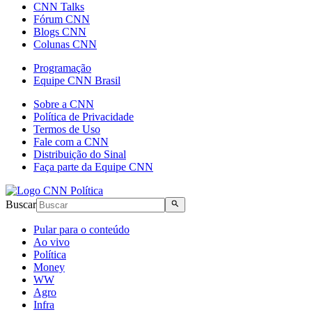
CNN Talks
Fórum CNN
Blogs CNN
Colunas CNN
Programação
Equipe CNN Brasil
Sobre a CNN
Política de Privacidade
Termos de Uso
Fale com a CNN
Distribuição do Sinal
Faça parte da Equipe CNN
Buscar
Pular para o conteúdo
Ao vivo
Política
Money
WW
Agro
Infra