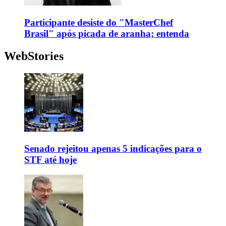
Participante desiste do "MasterChef
Brasil" após picada de aranha; entenda
WebStories
Senado rejeitou apenas 5 indicações para o
STF até hoje