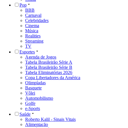
Pop
BBB
Carnaval
Celebridades
Cinema
Música
Realities
Streaming
TV
Esportes
Agenda de Jogos
Tabela Brasileirão Série A
Tabela Brasileirão Série B
Tabela Eliminatórias 2026
Copa Libertadores da América
Olimpíadas
Basquete
Vôlei
Automobilismo
Golfe
e-Sports
Saúde
Roberto Kalil - Sinais Vitais
Alimentação