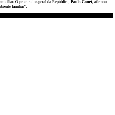
domiciliar. O procurador-geral da República,
Paulo Gonet
, afirmou
biente familiar".