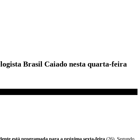
ogista Brasil Caiado nesta quarta-feira
sidente está programada para a próxima sexta-feira
(26). Segundo