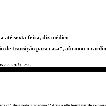
a até sexta-feira, diz médico
de transição para casa", afirmou o cardiol
ado
25/03/26 às 12:08
6), diz médico | LIVE CNN
ro
(PL), disse nesta quarta-feira (25) que a
alta hospitalar do ex-pre