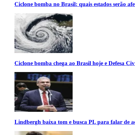
Ciclone bomba no Brasil: quais estados serão af
Ciclone bomba chega ao Brasil hoje e Defesa Civi
Lindbergh baixa tom e busca PL para falar de ac