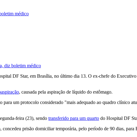
 boletim médico
a, diz boletim médico
pital DF Star, em Brasília, no último dia 13. O ex-chefe do Executivo 
oaspiração
, causada pela aspiração de líquido do estômago.
do para um protocolo considerado "mais adequado ao quadro clínico atu
segunda-feira (23), sendo
transferido para um quarto
do Hospital DF Star
oncedeu prisão domiciliar temporária, pelo período de 90 dias, para Bo