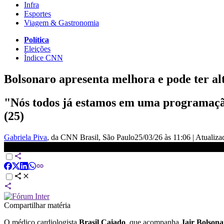
Infra
Esportes
Viagem & Gastronomia
Política
Eleições
Índice CNN
Bolsonaro apresenta melhora e pode ter alt
"Nós todos já estamos em uma programação 
(25)
Gabriela Piva
, da CNN Brasil
, São Paulo
25/03/26 às 11:06
|
Atualiz
Alta de Bolsonaro está &quot;programada&quot; para sexta-feira (2
Compartilhar matéria
O médico cardiologista
Brasil Caiado
, que acompanha
Jair Bolsona