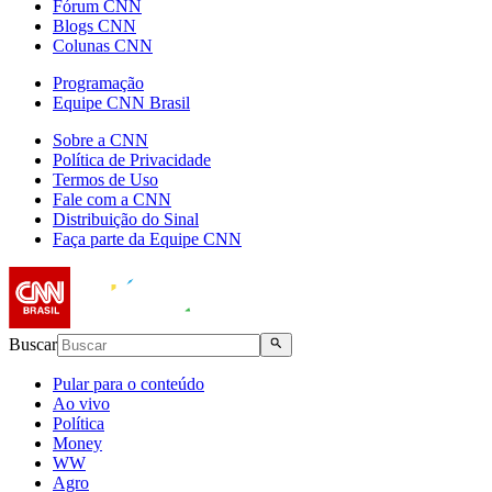
Fórum CNN
Blogs CNN
Colunas CNN
Programação
Equipe CNN Brasil
Sobre a CNN
Política de Privacidade
Termos de Uso
Fale com a CNN
Distribuição do Sinal
Faça parte da Equipe CNN
Buscar
Pular para o conteúdo
Ao vivo
Política
Money
WW
Agro