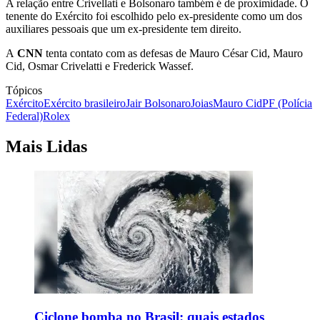
A relação entre Crivellati e Bolsonaro também é de proximidade. O
tenente do Exército foi escolhido pelo ex-presidente como um dos
auxiliares pessoais que um ex-presidente tem direito.
A
CNN
tenta contato com as defesas de Mauro César Cid, Mauro
Cid, Osmar Crivelatti e Frederick Wassef.
Tópicos
Exército
Exército brasileiro
Jair Bolsonaro
Joias
Mauro Cid
PF (Polícia
Federal)
Rolex
Mais Lidas
Ciclone bomba no Brasil: quais estados