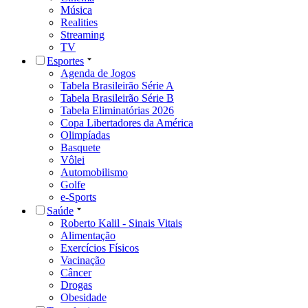
Música
Realities
Streaming
TV
Esportes
Agenda de Jogos
Tabela Brasileirão Série A
Tabela Brasileirão Série B
Tabela Eliminatórias 2026
Copa Libertadores da América
Olimpíadas
Basquete
Vôlei
Automobilismo
Golfe
e-Sports
Saúde
Roberto Kalil - Sinais Vitais
Alimentação
Exercícios Físicos
Vacinação
Câncer
Drogas
Obesidade