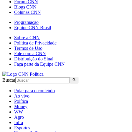
Fórum CNN
Blogs CNN
Colunas CNN
Programação
Equipe CNN Brasil
Sobre a CNN
Política de Privacidade
Termos de Uso
Fale com a CNN
Distribuição do Sinal
Faça parte da Equipe CNN
Buscar
Pular para o conteúdo
Ao vivo
Política
Money
WW
Agro
Infra
Esportes