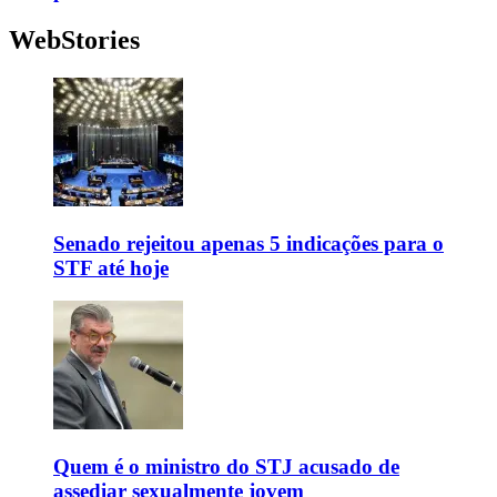
WebStories
Senado rejeitou apenas 5 indicações para o
STF até hoje
Quem é o ministro do STJ acusado de
assediar sexualmente jovem