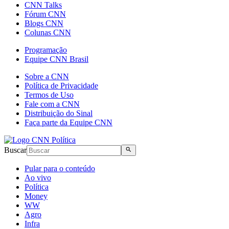
CNN Talks
Fórum CNN
Blogs CNN
Colunas CNN
Programação
Equipe CNN Brasil
Sobre a CNN
Política de Privacidade
Termos de Uso
Fale com a CNN
Distribuição do Sinal
Faça parte da Equipe CNN
Buscar
Pular para o conteúdo
Ao vivo
Política
Money
WW
Agro
Infra