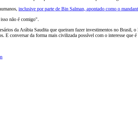
s humanos,
inclusive por parte de Bin Salman, apontado como o mandante 
 isso não é comigo".
ários da Arábia Saudita que queiram fazer investimentos no Brasil, o Br
os. E conversar da forma mais civilizada possível com o interesse que é
an