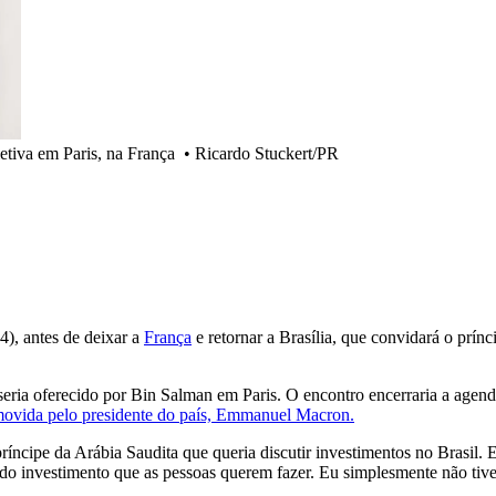
letiva em Paris, na França
•
Ricardo Stuckert/PR
4), antes de deixar a
França
e retornar a Brasília, que convidará o prín
seria oferecido por Bin Salman em Paris. O encontro encerraria a agenda
movida pelo presidente do país, Emmanuel Macron.
íncipe da Arábia Saudita que queria discutir investimentos no Brasil.
 do investimento que as pessoas querem fazer. Eu simplesmente não tive