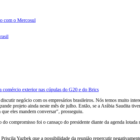
rdo com o Mercosul
rasil
ara comércio exterior nas cúpulas do G20 e do Brics
 discutir negócio com os empresários brasileiros. Nós temos muito inte
nde projeto ainda neste mês de julho. Então, se a Arábia Saudita tiver in
a que eles mandem conversar", prosseguiu.
nto do compromisso foi o cansaço do presidente diante da agenda lotada 
N
Priscila Yazbek que a possibilidade da reunião repercutir negativame