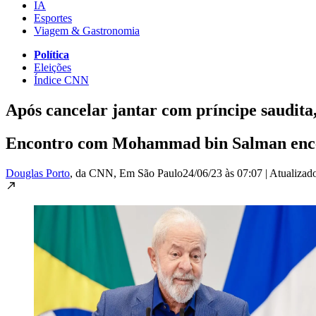
IA
Esportes
Viagem & Gastronomia
Política
Eleições
Índice CNN
Após cancelar jantar com príncipe saudita,
Encontro com Mohammad bin Salman encerrar
Douglas Porto
, da CNN
, Em São Paulo
24/06/23 às 07:07
|
Atualizad