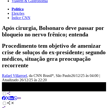
Viagem & Gastronomia
Política
Eleições
Índice CNN
Após cirurgia, Bolsonaro deve passar por
bloqueio no nervo frênico; entenda
Procedimento tem objetivo de amenizar
crise de soluços do ex-presidente; segundo
médicos, situação gera preocupação
recorrente
Rafael Villarroel
, da CNN Brasil*
, São Paulo
26/12/25 às 04:00
|
Atualizado
26/12/25 às 22:20
Médicos avaliam procedimento sobre soluço de Bolsonaro após
cirurgia | BASTIDORES CNN