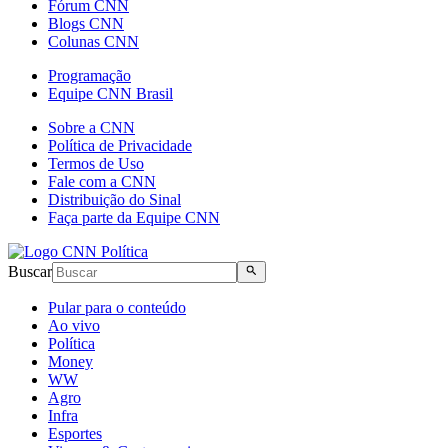
Fórum CNN
Blogs CNN
Colunas CNN
Programação
Equipe CNN Brasil
Sobre a CNN
Política de Privacidade
Termos de Uso
Fale com a CNN
Distribuição do Sinal
Faça parte da Equipe CNN
Buscar
Pular para o conteúdo
Ao vivo
Política
Money
WW
Agro
Infra
Esportes