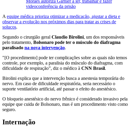
Moraes autoriza Garnier a ler, trabalhar e fazer
videoconferência da prisão
A
equipe médica prioriza otimizar a medicação, ajustar a dieta e
observar a evolução nos próximos dias para tratar as crises de
soluços
.
Segundo o cirurgião geral
Claudio Birolini
, um dos responsáveis
pelo tratamento,
Bolsonaro pode ter o músculo do diafragma
paralisado
na nova intervenção
.
"[O procedimento] pode ter complicações sobre as quais não temos
controle, por exemplo, a paralisia do músculo do diafragma, com
dificuldade de respiração”, diz o médico à
CNN Brasil
.
Birolini explica que a intervenção busca a anestesia temporária do
nervo. Em caso de dificuldade respiratória, seria necessário o
suporte ventilatório artificial, até passar o efeito do anestésico.
O bloqueio anestésico do nervo frênico é considerado invasivo pela
equipe que cuida de Bolsonaro, mas é um procedimento visto como
seguro.
Internação