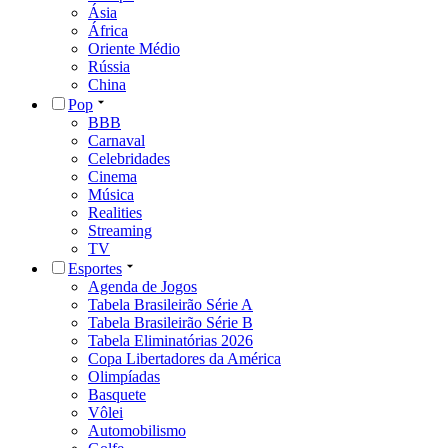
Ásia
África
Oriente Médio
Rússia
China
Pop
BBB
Carnaval
Celebridades
Cinema
Música
Realities
Streaming
TV
Esportes
Agenda de Jogos
Tabela Brasileirão Série A
Tabela Brasileirão Série B
Tabela Eliminatórias 2026
Copa Libertadores da América
Olimpíadas
Basquete
Vôlei
Automobilismo