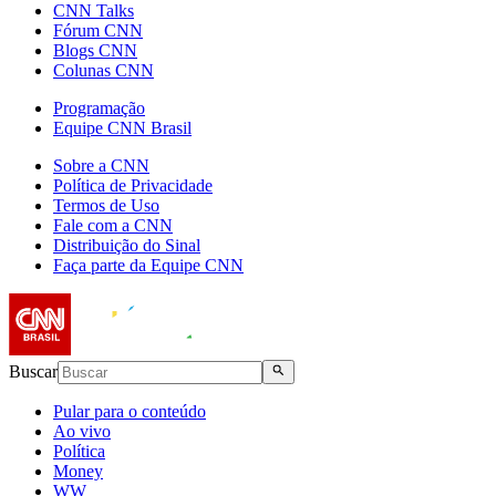
CNN Talks
Fórum CNN
Blogs CNN
Colunas CNN
Programação
Equipe CNN Brasil
Sobre a CNN
Política de Privacidade
Termos de Uso
Fale com a CNN
Distribuição do Sinal
Faça parte da Equipe CNN
Buscar
Pular para o conteúdo
Ao vivo
Política
Money
WW