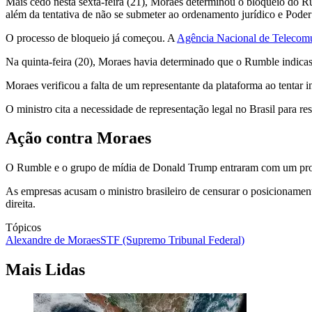
Mais cedo nesta sexta-feira (21), Moraes determinou o bloqueio do Rum
além da tentativa de não se submeter ao ordenamento jurídico e Poder J
O processo de bloqueio já começou. A
Agência Nacional de Telecomun
Na quinta-feira (20), Moraes havia determinado que o Rumble indicas
Moraes verificou a falta de um representante da plataforma ao tentar 
O ministro cita a necessidade de representação legal no Brasil para re
Ação contra Moraes
O Rumble e o grupo de mídia de Donald Trump entraram com um proces
As empresas acusam o ministro brasileiro de censurar o posicionament
direita.
Tópicos
Alexandre de Moraes
STF (Supremo Tribunal Federal)
Mais Lidas