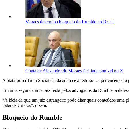
Moraes determina bloqueio do Rumble no Brasil
Conta de Alexandre de Moraes fica indisponível no X
A plataforma Truth Social citada acima é a rede social pertencente a
Em uma segunda nota, assinada pelos advogados da Rumble, a defesa 
“A ideia de que um juiz estrangeiro pode ditar quais conteúdos uma 
Estados Unidos”, dizem.
Bloqueio do Rumble