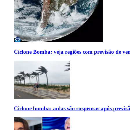
Ciclone Bomba: veja regiões com previsão de ven
Ciclone bomba: aulas são suspensas após previs