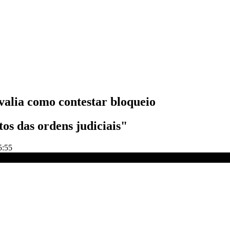
valia como contestar bloqueio
os das ordens judiciais"
5:55
ARENA