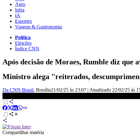
Agro
Infra
IA
Esportes
Viagem & Gastronomia
Política
Eleições
Índice CNN
Após decisão de Moraes, Rumble diz que a
Ministro alega "reiterados, descumpriment
Da CNN Brasil
, Brasília
21/02/25 às 23:07
|
Atualizado
22/02/25 às 1
Moraes ordena suspensão da plataforma Rumble no Brasil | CNN 
Compartilhar matéria