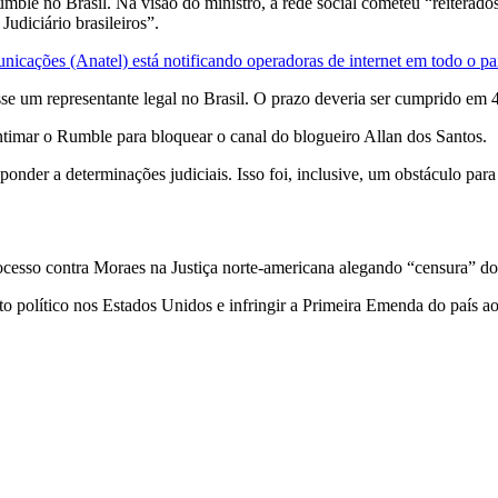
ble no Brasil. Na visão do ministro, a rede social cometeu “reiterados
udiciário brasileiros”.
icações (Anatel) está notificando operadoras de internet em todo o pa
se um representante legal no Brasil. O prazo deveria ser cumprido em 4
intimar o Rumble para bloquear o canal do blogueiro Allan dos Santos.
sponder a determinações judiciais. Isso foi, inclusive, um obstáculo par
so contra Moraes na Justiça norte-americana alegando “censura” do di
o político nos Estados Unidos e infringir a Primeira Emenda do país ao