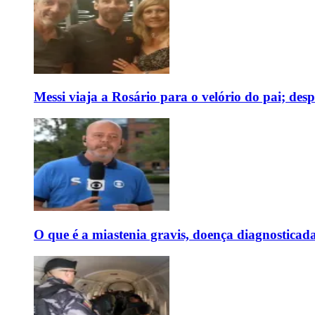
Messi viaja a Rosário para o velório do pai; des
O que é a miastenia gravis, doença diagnostica