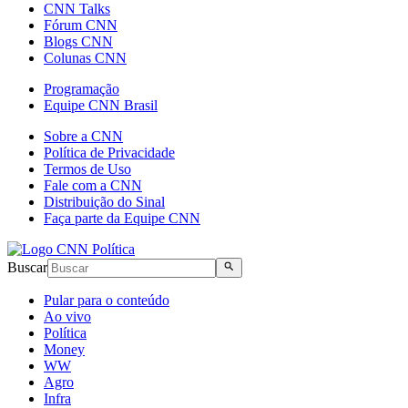
CNN Talks
Fórum CNN
Blogs CNN
Colunas CNN
Programação
Equipe CNN Brasil
Sobre a CNN
Política de Privacidade
Termos de Uso
Fale com a CNN
Distribuição do Sinal
Faça parte da Equipe CNN
Buscar
Pular para o conteúdo
Ao vivo
Política
Money
WW
Agro
Infra