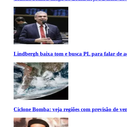
Lindbergh baixa tom e busca PL para falar de ac
Ciclone Bomba: veja regiões com previsão de ven