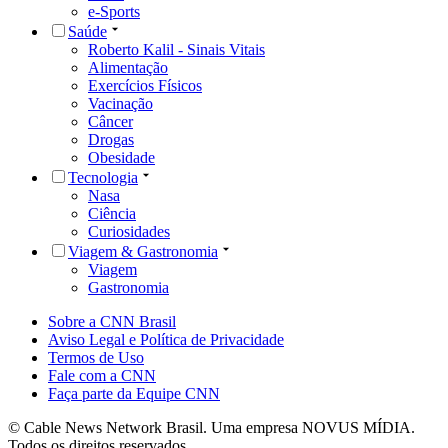
e-Sports
Saúde
Roberto Kalil - Sinais Vitais
Alimentação
Exercícios Físicos
Vacinação
Câncer
Drogas
Obesidade
Tecnologia
Nasa
Ciência
Curiosidades
Viagem & Gastronomia
Viagem
Gastronomia
Sobre a CNN Brasil
Aviso Legal e Política de Privacidade
Termos de Uso
Fale com a CNN
Faça parte da Equipe CNN
© Cable News Network Brasil. Uma empresa NOVUS MÍDIA.
Todos os direitos reservados.