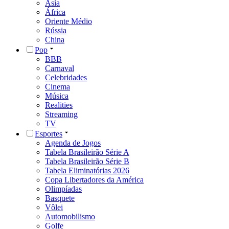
Ásia
África
Oriente Médio
Rússia
China
Pop
BBB
Carnaval
Celebridades
Cinema
Música
Realities
Streaming
TV
Esportes
Agenda de Jogos
Tabela Brasileirão Série A
Tabela Brasileirão Série B
Tabela Eliminatórias 2026
Copa Libertadores da América
Olimpíadas
Basquete
Vôlei
Automobilismo
Golfe