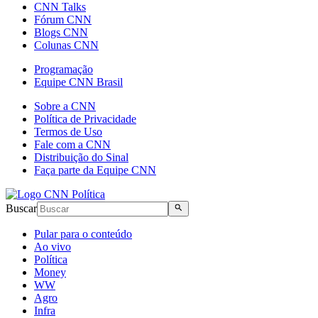
CNN Talks
Fórum CNN
Blogs CNN
Colunas CNN
Programação
Equipe CNN Brasil
Sobre a CNN
Política de Privacidade
Termos de Uso
Fale com a CNN
Distribuição do Sinal
Faça parte da Equipe CNN
Buscar
Pular para o conteúdo
Ao vivo
Política
Money
WW
Agro
Infra