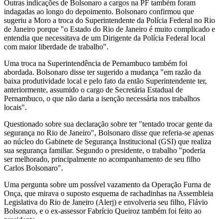
Outras indicações de Bolsonaro a cargos na PF também foram
indagadas ao longo do depoimento. Bolsonaro confirmou que
sugeriu a Moro a troca do Superintendente da Polícia Federal no Rio
de Janeiro porque "o Estado do Rio de Janeiro é muito complicado e
entendia que necessitava de um Dirigente da Polícia Federal local
com maior liberdade de trabalho".
Uma troca na Superintendência de Pernambuco também foi
abordada. Bolsonaro disse ter sugerido a mudança "em razão da
baixa produtividade local e pelo fato da então Superintendente ter,
anteriormente, assumido o cargo de Secretária Estadual de
Pernambuco, o que não daria a isenção necessária nos trabalhos
locais".
Questionado sobre sua declaração sobre ter "tentado trocar gente da
segurança no Rio de Janeiro", Bolsonaro disse que referia-se apenas
ao núcleo do Gabinete de Segurança Institucional (GSI) que realiza
sua segurança familiar. Segundo o presidente, o trabalho "poderia
ser melhorado, principalmente no acompanhamento de seu filho
Carlos Bolsonaro".
Uma pergunta sobre um possível vazamento da Operação Furna de
Onça, que mirava o suposto esquema de rachadinhas na Assembleia
Legislativa do Rio de Janeiro (Alerj) e envolveria seu filho, Flávio
Bolsonaro, e o ex-assessor Fabrício Queiroz também foi feito ao