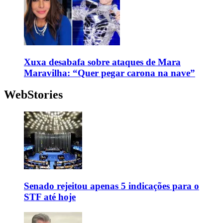
Xuxa desabafa sobre ataques de Mara
Maravilha: “Quer pegar carona na nave”
WebStories
Senado rejeitou apenas 5 indicações para o
STF até hoje