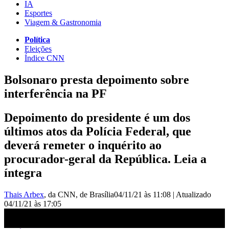
IA
Esportes
Viagem & Gastronomia
Política
Eleições
Índice CNN
Bolsonaro presta depoimento sobre
interferência na PF
Depoimento do presidente é um dos
últimos atos da Polícia Federal, que
deverá remeter o inquérito ao
procurador-geral da República. Leia a
íntegra
Thais Arbex
, da CNN
, de Brasília
04/11/21 às 11:08
|
Atualizado
04/11/21 às 17:05
Gustavo Uribe: Em depoimento, Bolsonaro diz que havia falta de
interlocução com a PF | LIVE CNN