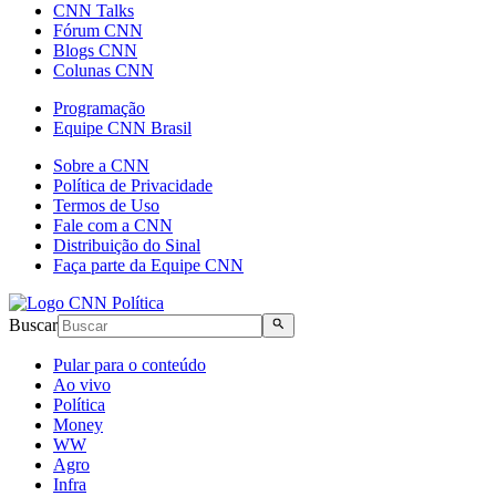
CNN Talks
Fórum CNN
Blogs CNN
Colunas CNN
Programação
Equipe CNN Brasil
Sobre a CNN
Política de Privacidade
Termos de Uso
Fale com a CNN
Distribuição do Sinal
Faça parte da Equipe CNN
Buscar
Pular para o conteúdo
Ao vivo
Política
Money
WW
Agro
Infra