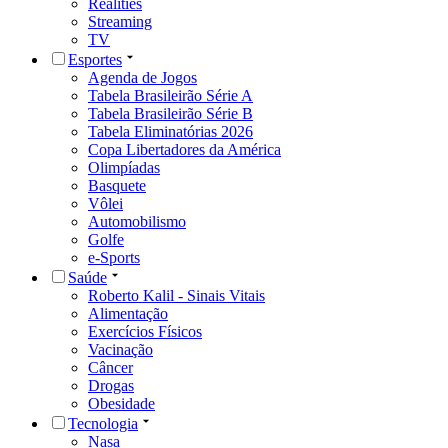
Realities
Streaming
TV
Esportes
Agenda de Jogos
Tabela Brasileirão Série A
Tabela Brasileirão Série B
Tabela Eliminatórias 2026
Copa Libertadores da América
Olimpíadas
Basquete
Vôlei
Automobilismo
Golfe
e-Sports
Saúde
Roberto Kalil - Sinais Vitais
Alimentação
Exercícios Físicos
Vacinação
Câncer
Drogas
Obesidade
Tecnologia
Nasa