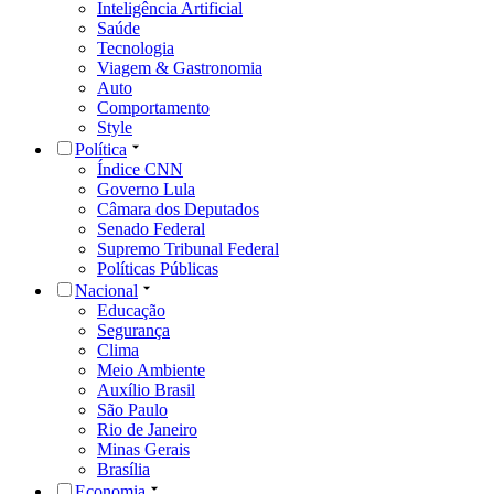
Inteligência Artificial
Saúde
Tecnologia
Viagem & Gastronomia
Auto
Comportamento
Style
Política
Índice CNN
Governo Lula
Câmara dos Deputados
Senado Federal
Supremo Tribunal Federal
Políticas Públicas
Nacional
Educação
Segurança
Clima
Meio Ambiente
Auxílio Brasil
São Paulo
Rio de Janeiro
Minas Gerais
Brasília
Economia